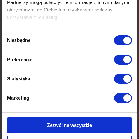
Partnerzy mogą połączyć te informacje z innymi danymi
otrzymanymi od Ciebie lub uzyskanymi podczas
DNKa' Builder Gel #0020 Pearl
DNKa' Builder Gel #0021 Pearl
korzystania z ich usług.
15 ml
15 ml
58.00 zł
58.00 zł
Wybór
Niezbędne
zgody
Preferencje
Statystyka
Marketing
DNKa' Builder Gel #0022 Pearl
DNKa' Builder Gel #0023 Pearl
15 ml
15 ml
58.00 zł
58.00 zł
Zezwól na wszystkie