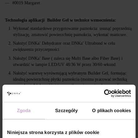
#0019 Margaret
Technologia aplikacji Builder Gel w technice wzmocnienia:
Wykonać standardowe przygotowanie paznokcia: usunąć poprzednią
stylizację, zmatowić powierzchnię paznokcia, wykonać manicure.
Nałożyć DNKa’ Dehydrator oraz DNKa’ Ultrabond w celu
zwiększenia przyczepności.
Nałożyć DNKa’ Base ( zaleca się Multi Base albo Fiber Base) i
utwardzić w lampie LED/UV 48/36 W przez 30/60 sekund.
Nałożyć warstwę wyrównującą wybranym Builder Gel, formując
idealną powierzchnię płytki paznokcia (można pracować techniką
„zamykania” lub z późniejszym piłowaniem naturalnego wolnego
brzegu) i utwardzić w lampie LED/UV 48/36 W przez 120/240
sekund.
Usunąć warstwę inhibicyjną za pomocą DNKa’ Nail Prep &
Zgoda
Szczegóły
O plikach cookies
Cleanser 3 in 1.
W razie potrzeby opiłować i pokryć wybranym DNKa’ Top, a
następnie utwardzić przez 120/180 sekund.
Niniejsza strona korzysta z plików cookie
Usuniesz żel poprzez spiłowanie.