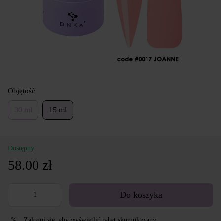
Objętość
30 ml
15 ml
Dostępny
58.00 zł
Do koszyka
Zaloguj się
, aby wyświetlić rabat skumulowany
%