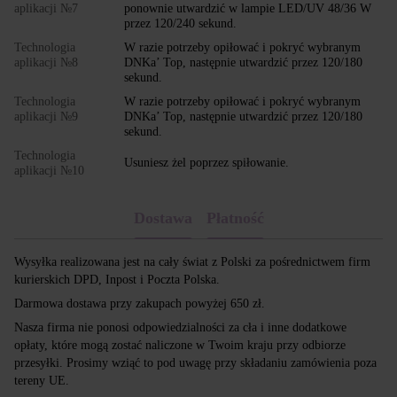
aplikacji №7
ponownie utwardzić w lampie LED/UV 48/36 W
przez 120/240 sekund.
Technologia
W razie potrzeby opiłować i pokryć wybranym
aplikacji №8
DNKa’ Top, następnie utwardzić przez 120/180
sekund.
Technologia
W razie potrzeby opiłować i pokryć wybranym
aplikacji №9
DNKa’ Top, następnie utwardzić przez 120/180
sekund.
Technologia
Usuniesz żel poprzez spiłowanie.
aplikacji №10
Dostawa
Płatność
Wysyłka realizowana jest na cały świat z Polski za pośrednictwem firm
kurierskich DPD, Inpost i Poczta Polska.
Darmowa dostawa przy zakupach powyżej 650 zł.
Nasza firma nie ponosi odpowiedzialności za cła i inne dodatkowe
opłaty, które mogą zostać naliczone w Twoim kraju przy odbiorze
przesyłki. Prosimy wziąć to pod uwagę przy składaniu zamówienia poza
tereny UE.