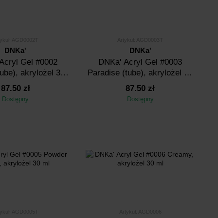
tykuł: AGD0002T
Artykuł: AGD0003T
DNKa'
DNKa'
Аcryl Gel #0002
DNKa' Аcryl Gel #0003
tube), akrylożel 30
Paradise (tube), akrylożel 30
ml
ml
87.50 zł
87.50 zł
Dostępny
Dostępny
tykuł: AGD0005T
Artykuł: AGD0006