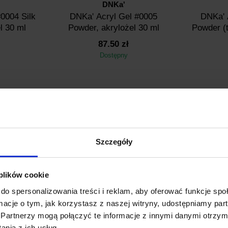
DNKa'
0004 Silk
DNKa' Аcryl Gel #0005
DNKa' 
l 30 ml
Powder, akrylożel 30 ml
Powder (t
87.50 zł
Dostępny
Szczegóły
07
Artykuł: AGD0007T
Ar
 plików cookie
DNKa'
do spersonalizowania treści i reklam, aby oferować funkcje sp
007 Elixir,
DNKa' Аcryl Gel #0007 Elixir
DNKa' Аcr
ormacje o tym, jak korzystasz z naszej witryny, udostępniamy p
0 ml
(tube), akrylożel 30 ml
akr
Partnerzy mogą połączyć te informacje z innymi danymi otrzym
87.50 zł
nia z ich usług.