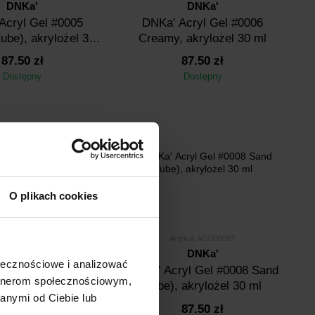
DNKa'
DNKa'
Аcryl Gel #0005
DNKa' Аcryl Gel #0006
ube), akrylożel 30
Creamy, akrylożel 30 ml
ml
87.50 zł
87.50 zł
Dostępny
Dostępny
O plikach cookies
tykuł: AGD0008
Artykuł: AGD0008T
DNKa'
DNKa'
ołecznościowe i analizować
yl Gel #0008 Sand,
DNKa' Аcryl Gel #0008 Sand
artnerom społecznościowym,
ylożel 30 ml
(tube), akrylożel 30 ml
anymi od Ciebie lub
87.50 zł
87.50 zł