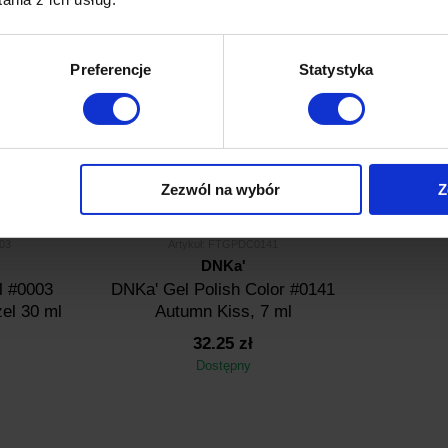
Dostępny
Preferencje
Statystyka
Zezwól na wybór
Z
03
Artykuł: FTGPDC0141
DNKa'
l #0003
DNKa' Gel Polish Color #0141
żel 30 ml
Autumn Kiss, 7 ml
32.25 zł
Dostępny