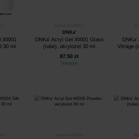
01
Artykuł: AGD0001T
Ar
DNKa'
l #0001
DNKa' Аcryl Gel #0001 Glass
DNKa' 
l 30 ml
(tube), akrylożel 30 ml
Vitrage (
87.50 zł
Dostępny
04T
Artykuł: AGD0005
Ar