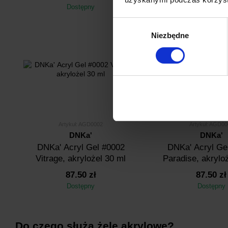
Dostępny
Dostępny
Wybór
Niezbędne
zgody
Artykuł: AGD0002
Artykuł: AGD00
DNKa'
DNKa'
DNKa' Аcryl Gel #0002
DNKa' Аcryl Ge
Vitrage, akrylożel 30 ml
Paradise, akrylo
87.50 zł
87.50 zł
Dostępny
Dostępny
Do czego służą żele akrylowe?