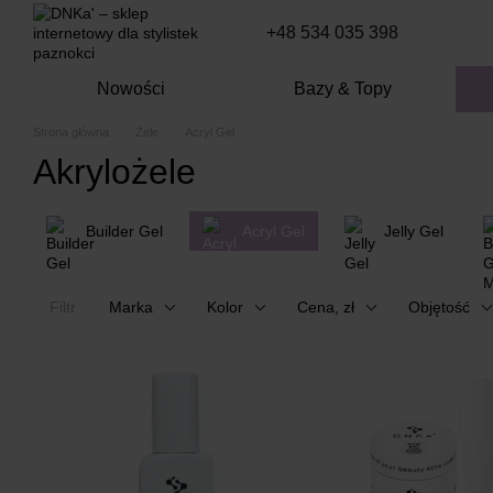
Перейти к основному контенту
+48 534 035 398
Nowości
Bazy & Topy
Strona główna
Żele
Acryl Gel
Akrylożele
Builder Gel
Acryl Gel
Jelly Gel
Filtr
Marka
Kolor
Cena, zł
Objętość