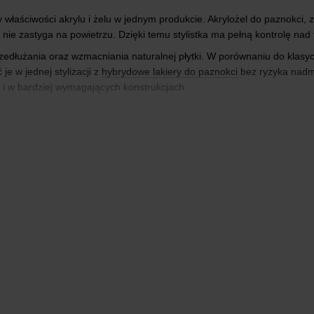
y właściwości akrylu i żelu w jednym produkcie. Akrylożel do paznokci, zn
nie zastyga na powietrzu. Dzięki temu stylistka ma pełną kontrolę n
dłużania oraz wzmacniania naturalnej płytki. W porównaniu do klasyczny
 je w jednej stylizacji z
hybrydowe lakiery do paznokci
bez ryzyka nadmi
 i w bardziej wymagających konstrukcjach.
ch kosmetycznych
szystkim za uniwersalność i przewidywalność efektu. Akrylożel umożliw
iku i różnorodnych potrzebach klientek. Materiał ten świetnie sprawdza
i problematycznych płytek, gdzie klasyczna hybryda może okazać się ni
ortowe w noszeniu, co ma duże znaczenie dla klientek prowadzących a