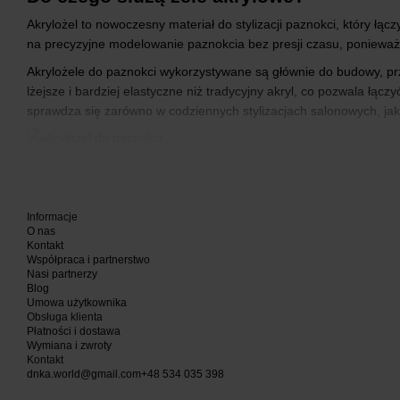
Akrylożel to nowoczesny materiał do stylizacji paznokci, który łącz
na precyzyjne modelowanie paznokcia bez presji czasu, ponieważ 
Akrylożele do paznokci wykorzystywane są głównie do budowy, prze
lżejsze i bardziej elastyczne niż tradycyjny akryl, co pozwala łączyć
sprawdza się zarówno w codziennych stylizacjach salonowych, jak
Zastosowanie żeli akrylowych w salona
W pracy salonowej żele akrylowe do paznokci cenione są przede w
Informacje
skomplikowanych kształtach, co jest istotne przy intensywnym graf
O nas
korektach architektury paznokcia.
Kontakt
Współpraca i partnerstwo
Akrylożele są również chętnie wybierane do wzmacniania cienkich 
Nasi partnerzy
Blog
trwałe, odporne na uszkodzenia mechaniczne i jednocześnie komf
Umowa użytkownika
Obsługa klienta
Najczęstsze zastosowania akrylożelu w salonach:
Płatności i dostawa
Wymiana i zwroty
przedłużanie paznokci na formie lub tipsie;
Kontakt
wzmacnianie naturalnej, łamliwej płytki;
dnka.world@gmail.com
+48 534 035 398