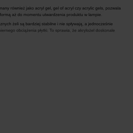
any również jako acryl gel, gel of acryl czy acrylic gels, pozwala
ad formą aż do momentu utwardzenia produktu w lampie.
ch żeli są bardziej stabilne i nie spływają, a jednocześnie
ernego obciążenia płytki. To sprawia, że akrylożel doskonale
ia spokojną, precyzyjną pracę nawet przy bardziej
 się przy przedłużaniu na formie, pracy na tipsach oraz przy
ewystarczająca. Stylizacje wykonane przy użyciu acryl gel są
ktywny tryb życia.