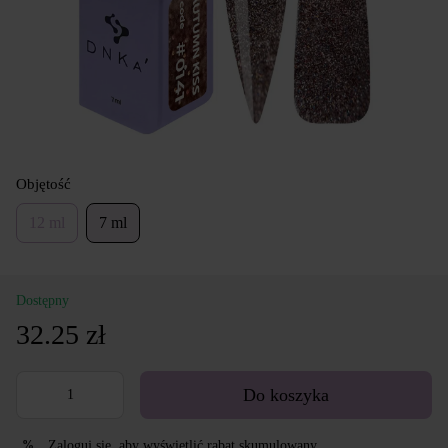
Objętość
12 ml
7 ml
Dostępny
32.25 zł
Do koszyka
Zaloguj się
, aby wyświetlić rabat skumulowany
%