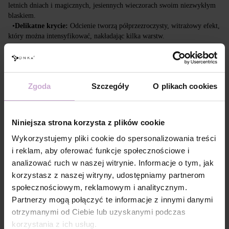
letnich dniach i magicznych, jesiennych wieczorach swoim niezwykłym 
blaskiem.
•
Delikatne krycie: 
Odcienie tworzą półprzezroczysty, witrażowy efekt, 
który można intensyfikować, nakładając kilka warstw.
•
Czarujący blask:
 Dodatek brokatu i kryształków „flash” nadaje 
paznokciom subtelny, nocny blask, idealny zarówno na co dzień, jak i na 
wieczorne wyjścia
Zgoda
Szczegóły
O plikach cookies
Cechy
Skład
ACRYLATES COPOLYMER,
Niniejsza strona korzysta z plików cookie
HYDROXYPROPYL METHACRYLATE,
TRIMETHYLBENZOYL DITOLYLPHOSPHINE
Wykorzystujemy pliki cookie do spersonalizowania treści
OXIDE, POLYETHYLENE TEREPHTHALATE,
MICA, SILICA, DIMETHICONE, BENTONITE,
i reklam, aby oferować funkcje społecznościowe i
+/- CI 77163, CI 77491, CI 77492, CI 77891, CI
analizować ruch w naszej witrynie. Informacje o tym, jak
77000, CI 77007, CI 77266, CI 73360, CI 15850,
korzystasz z naszej witryny, udostępniamy partnerom
CI 15880
społecznościowym, reklamowym i analitycznym.
Technologia
Na zmatowioną, oczyszczoną powierzchnię
aplikacji №1
paznokcia zaaplikować DNKa’ Dehydrator -1
Partnerzy mogą połączyć te informacje z innymi danymi
krotnie.
otrzymanymi od Ciebie lub uzyskanymi podczas
Technologia
Nałożyć jednokrotnie, primer DNKa’ Ultrabond
korzystania z ich usług.