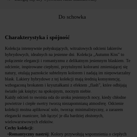
Do schowka
Charakterystyka i spójność
Kolekcja intensywnie połyskujących, witrażowych odcieni lakierów
hybrydowych, idealnych na jesienne dni. Kolekcja „Autumn Kiss” to
połączenie elegancji i romantyzmu z delikatnym jesiennym blaskiem. Te
odcienie, inspirowane ciepłymi, przytulnymi kolorami zmieniającej się
natury, otulają paznokcie subtelnym kolorem i nadają im niepowtarzalny
blask. Lakiery hybrydowe z tej kolekcji mają średnią konsystencję,
wzbogaconą brokatem i kryształkami z efektem „flash”, które odbijają
światło jak księżyc na spokojnym, nocnym niebie.
Każdy odcień to swoista oda do uroku jesiennych nocy, kiedy chłodne 
powietrze i ciepłe swetry tworzą niezapomnianą atmosferę. Odcienie 
kolekcji można aplikować solo, tworząc minimalistyczny, a zarazem 
elegancki manicure, lub łączyć je dla bardziej złożonych, 
wielowarstwowych efektów.
Cechy kolekcji:
•
Romantyczny nastrój
: Kolory przywołują wspomnienia o ciepłych 