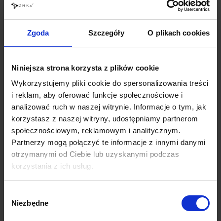
konkretnych warunkach pracy i różnych poziomach
zaawansowania stylistek. Najczęściej wybierana
Rubber Base
to
klasyczna baza o średniej gęstości, która samopoziomuje się i nie
kurczy się podczas noszenia. Zapewnia idealną przyczepność i
Zgoda
Szczegóły
O plikach cookies
stanowi niezawodny wybór przy pracy z naturalną płytką.
Niniejsza strona korzysta z plików cookie
Wykorzystujemy pliki cookie do spersonalizowania treści
i reklam, aby oferować funkcje społecznościowe i
Dla osób z delikatnymi, przepiłowanymi lub bardzo cienkimi
paznokciami, doskonałym wyborem będzie
Low Acid Base
.
To
analizować ruch w naszej witrynie. Informacje o tym, jak
nisko kwasowa baza, która nie podrażnia i nie przeciąża płytki, a
korzystasz z naszej witryny, udostępniamy partnerom
przy tym zapewnia wystarczającą elastyczność i trwałość
społecznościowym, reklamowym i analitycznym.
zarówno w manicure, jak i pedicure.
Partnerzy mogą połączyć te informacje z innymi danymi
otrzymanymi od Ciebie lub uzyskanymi podczas
Coraz większym zainteresowaniem cieszy się także
Fiber Base
–
korzystania z ich usług.
innowacyjna baza wzmacniająca z włóknami jedwabiu. Jest
rekomendowana dla osób z osłabioną płytką, podatną na łamanie
czy rozdwajanie. Co więcej, Fiber Base jest szczególnie
Wybór
bezpieczną dla osób z alergiami lub bardzo wrażliwą skórą.
Niezbędne
zgody