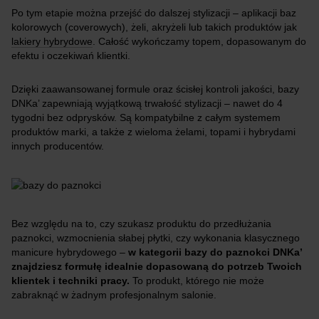
Po tym etapie można przejść do dalszej stylizacji – aplikacji baz
kolorowych (coverowych), żeli, akryżeli lub takich produktów jak
lakiery hybrydowe
. Całość wykończamy topem, dopasowanym do
efektu i oczekiwań klientki.
Dzięki zaawansowanej formule oraz ścisłej kontroli jakości, bazy
DNKa’ zapewniają wyjątkową trwałość stylizacji – nawet do 4
tygodni bez odprysków. Są kompatybilne z całym systemem
produktów marki, a także z wieloma żelami, topami i hybrydami
innych producentów.
Bez względu na to, czy szukasz produktu do przedłużania
paznokci, wzmocnienia słabej płytki, czy wykonania klasycznego
manicure hybrydowego –
w kategorii bazy do paznokci DNKa’
znajdziesz formułę idealnie dopasowaną do potrzeb Twoich
klientek i techniki pracy.
To produkt, którego nie może
zabraknąć w żadnym profesjonalnym salonie.