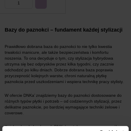
Bazy do paznokci – fundament każdej stylizacji
Prawidłowo dobrana baza do paznokci to nie tylko kwestia
trwałości manicure, ale także bezpieczeństwa i komfortu
noszenia. To ona decyduje o tym, czy stylizacja hybrydowa
utrzyma się bez odprysków przez kilka tygodni, czy zacznie
odchodzić po kilku dniach. Dobrze dobrana baza poprawia
przyczepność kolejnych warstw, chroni naturalną płytkę
paznokcia przed uszkodzeniami i wspiera technikę pracy stylisty.
W ofercie DNKa’ znajdziemy bazy do paznokci dostosowane do
różnych typów płytki i potrzeb – od codziennych stylizacji, przez
delikatne paznokcie, po bardziej wymagające techniki żelowe i
coverowe.
Każda z baz hybrydowych DNKa’ została opracowana z myślą o