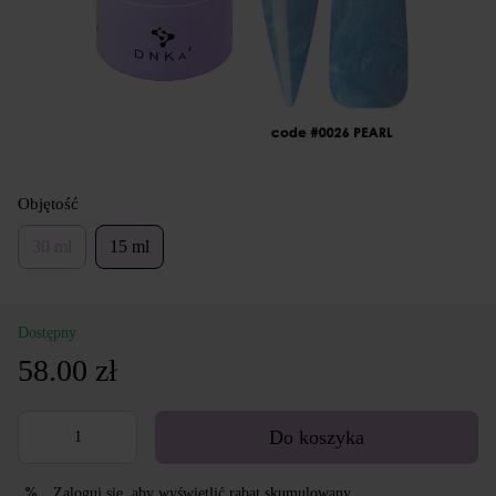
Objętość
30 ml
15 ml
Dostępny
58.00 zł
Do koszyka
Zaloguj się
, aby wyświetlić rabat skumulowany
%