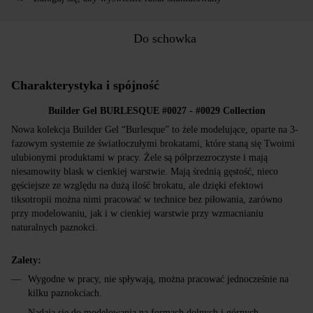
Do schowka
Charakterystyka i spójność
Builder Gel BURLESQUE #0027 - #0029 Collection
Nowa kolekcja Builder Gel “Burlesque” to żele modelujące, oparte na 3-
fazowym systemie ze światłoczułymi brokatami, które staną się Twoimi
ulubionymi produktami w pracy. Żele są półprzezroczyste i mają
niesamowity blask w cienkiej warstwie. Mają średnią gęstość, nieco
gęściejsze ze względu na dużą ilość brokatu, ale dzięki efektowi
tiksotropii można nimi pracować w technice bez piłowania, zarówno
przy modelowaniu, jak i w cienkiej warstwie przy wzmacnianiu
naturalnych paznokci.
Zalety:
Wygodne w pracy, nie spływają, można pracować jednocześnie na
kilku paznokciach.
Nadają się do modelowania na formach dolnych i górnych.