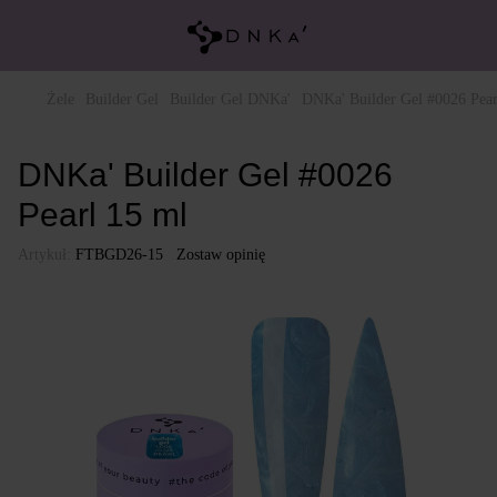
Żele
Builder Gel
Builder Gel DNKa'
DNKa' Builder Gel #0026 Pear
DNKa' Builder Gel #0026
Pearl 15 ml
Artykuł:
FTBGD26-15
Zostaw opinię