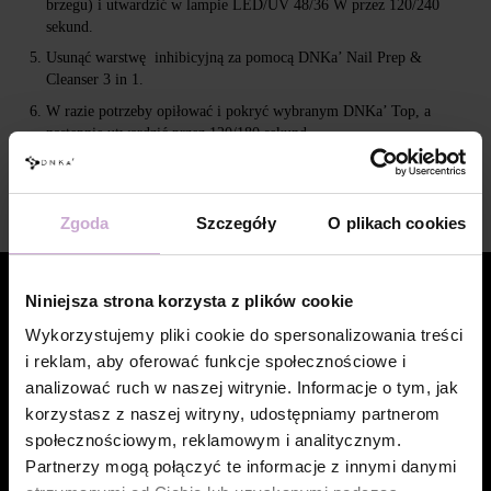
brzegu) i utwardzić w lampie LED/UV 48/36 W przez 120/240
sekund.
Usunąć warstwę inhibicyjną za pomocą DNKa’ Nail Prep &
Cleanser 3 in 1.
W razie potrzeby opiłować i pokryć wybranym DNKa’ Top, a
następnie utwardzić przez 120/180 sekund.
Usuniesz żel poprzez spiłowanie.
Wideo
Zgoda
Szczegóły
O plikach cookies
Niniejsza strona korzysta z plików cookie
Wykorzystujemy pliki cookie do spersonalizowania treści
i reklam, aby oferować funkcje społecznościowe i
analizować ruch w naszej witrynie. Informacje o tym, jak
korzystasz z naszej witryny, udostępniamy partnerom
społecznościowym, reklamowym i analitycznym.
Partnerzy mogą połączyć te informacje z innymi danymi