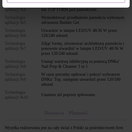
Technologia
Dopasować i podłożyć formę PAPER NAIL FORM
aplikacji №4
lub TOP FORM pod paznokciem.
Technologia
Wymodelować przedłużenie paznokcia wybranym
aplikacji №5
odcieniem Builder Gel.
Technologia
Utwardzić w lampie LED/UV 48/36 W przez
aplikacji №6
120/240 sekund.
Technologia
Zdjąć formę, uformować architekturę paznokcia i
aplikacji №7
ponownie utwardzić w lampie LED/UV 48/36 W
przez 120/240 sekund.
Technologia
Usunąć warstwę inhibicyjną za pomocą DNKa’
aplikacji №8
Nail Prep & Cleanser 3 in 1.
Technologia
W razie potrzeby opiłować i pokryć wybranym
aplikacji №9
DNKa’ Top, następnie utwardzić przez 120/180
sekund.
Technologia
Usuniesz żel poprzez spiłowanie.
aplikacji №10
Dostawa
Płatność
Wysyłka realizowana jest na cały świat z Polski za pośrednictwem firm