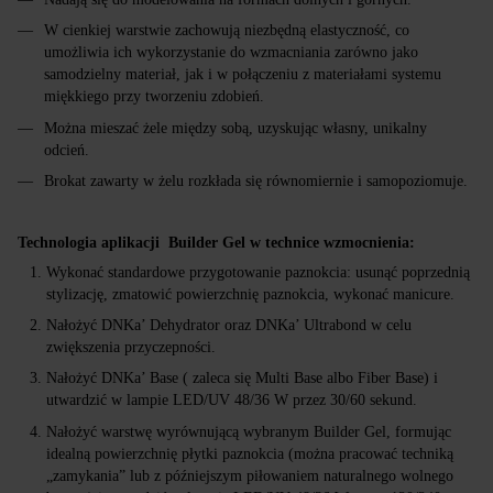
W cienkiej warstwie zachowują niezbędną elastyczność, co
umożliwia ich wykorzystanie do wzmacniania zarówno jako
samodzielny materiał, jak i w połączeniu z materiałami systemu
miękkiego przy tworzeniu zdobień.
Można mieszać żele między sobą, uzyskując własny, unikalny
odcień.
Brokat zawarty w żelu rozkłada się równomiernie i samopoziomuje.
Technologia aplikacji Builder Gel w technice wzmocnienia:
Wykonać standardowe przygotowanie paznokcia: usunąć poprzednią
stylizację, zmatowić powierzchnię paznokcia, wykonać manicure.
Nałożyć DNKa’ Dehydrator oraz DNKa’ Ultrabond w celu
zwiększenia przyczepności.
Nałożyć DNKa’ Base ( zaleca się Multi Base albo Fiber Base) i
utwardzić w lampie LED/UV 48/36 W przez 30/60 sekund.
Nałożyć warstwę wyrównującą wybranym Builder Gel, formując
idealną powierzchnię płytki paznokcia (można pracować techniką
„zamykania” lub z późniejszym piłowaniem naturalnego wolnego