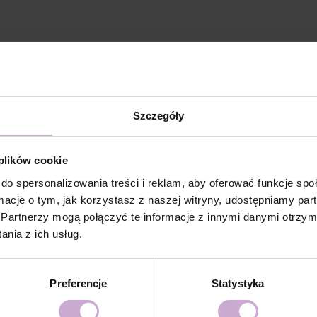
 METHACRYLATE, ISOBORNYL ACRYLATE, ETHYL
 HYDROXYCYCLOHEXYL PHENYL KETONE, SILICA,
Szczegóły
5, CI 77492, CI 77007, CI 77742, CI 77499, CI 77891, CI
 plików cookie
ia;
do spersonalizowania treści i reklam, aby oferować funkcje sp
ormacje o tym, jak korzystasz z naszej witryny, udostępniamy p
 & Cleanser.
Partnerzy mogą połączyć te informacje z innymi danymi otrzym
nia z ich usług.
Preferencje
Statystyka