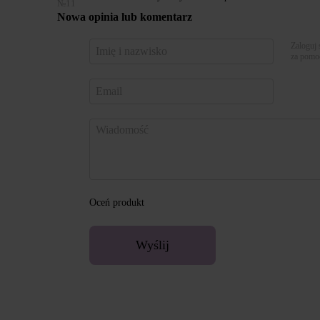
№11
Nowa opinia lub komentarz
Zaloguj 
za pomo
Oceń produkt
Wyślij