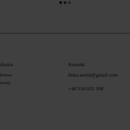
klienta
Kontakt
dnka.world@gmail.com
 dostawa
zwroty
+48 534 035 398