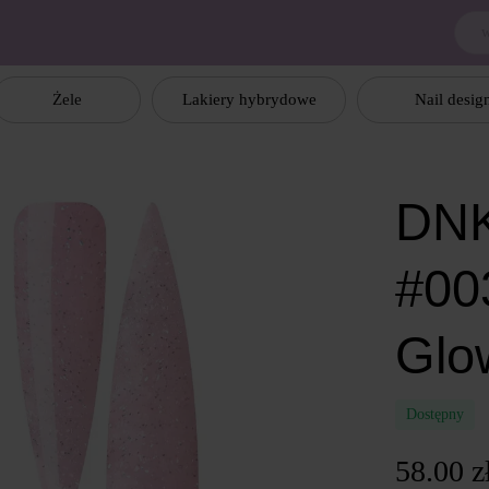
Żele
Lakiery hybrydowe
Nail desig
DNK
#00
Glo
Dostępny
58.00 z