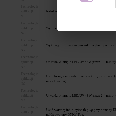
Technologia
aplikacji
Nałóż wybraną baze przezroczystą i utwardź.
№5
Technologia
aplikacji
Wybierz preferującą formę do przedłużania (dolną
№6
Technologia
aplikacji
Wykonaj przedłużanie paznokci wybranym odc
№7
Technologia
aplikacji
Utwardź w lampie LED/UV 48W przez 2-4 minuty
№8
Technologia
Usuń formę i wymodeluj architekturę paznokcia (
aplikacji
modelowania).
№9
Technologia
aplikacji
Utwardź w lampie LED/UV 48W przez 2-4 minuty
№10
Technologia
Usuń warstwę inhibicyjną (lepką) przy pomocy DN
aplikacji
nałóż wybrany DNKa’ Top.