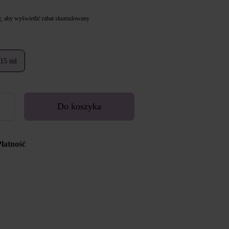
ę
, aby wyświetlić rabat skumulowany
15 ml
Do koszyka
Płatność