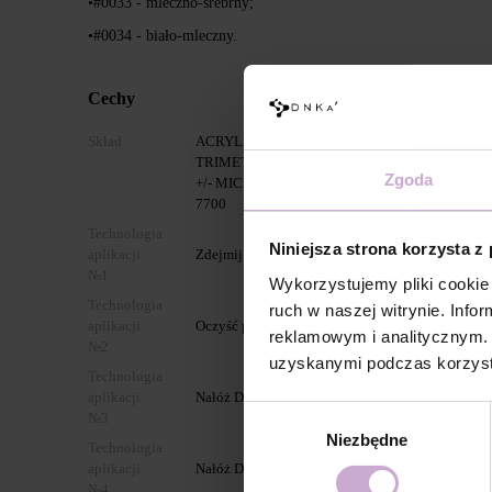
•#0033 - mleczno-srebrny;
•#0034 - biało-mleczny.
Cechy
Skład
ACRYLATES COPOLYMER, HYDROXYPROPYL
TRIMETHYLBENZOYL PHENYLPHOSPHINATE,
Zgoda
+/- MICA, CI 45380, CI 15850, CI 77491, CI 1598
7700
Technologia
Niniejsza strona korzysta z
aplikacji
Zdejmij stare pokrycie i przygotuj płytkę paznokc
№1
Wykorzystujemy pliki cookie 
Technologia
ruch w naszej witrynie. Inf
aplikacji
Oczyść paznokieć za pomocą preparatu 3 w 1 Prep
reklamowym i analitycznym. 
№2
uzyskanymi podczas korzysta
Technologia
aplikacji
Nałóż Dehydrator DNKa’ na paznokieć.
Wybór
№3
Niezbędne
zgody
Technologia
aplikacji
Nałóż DNKa’ Ultrabond.
№4