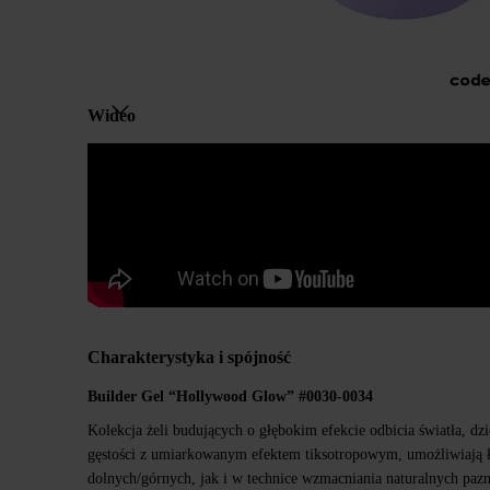
Wideo
Charakterystyka i spójność
Builder Gel “Hollywood Glow” #00
30
-00
34
Kolekcja żeli budujących o głębokim efekcie odbicia światła, dzię
gęstości z umiarkowanym efektem tiksotropowym, umożliwiają ł
dolnych/górnych, jak i w technice wzmacniania naturalnych pazn