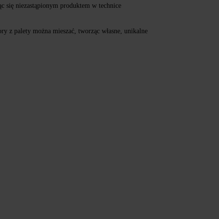
jąc się niezastąpionym produktem w technice
lory z palety można mieszać, tworząc własne, unikalne