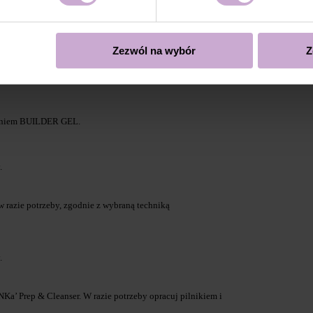
Zezwól na wybór
Z
/górną).
ieniem BUILDER GEL.
.
w razie potrzeby, zgodnie z wybraną techniką
.
Ka’ Prep & Cleanser. W razie potrzeby opracuj pilnikiem i