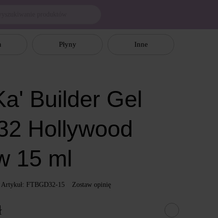
n
Płyny
Inne
a' Builder Gel
32 Hollywood
w 15 ml
Artykuł: FTBGD32-15
Zostaw opinię
ł