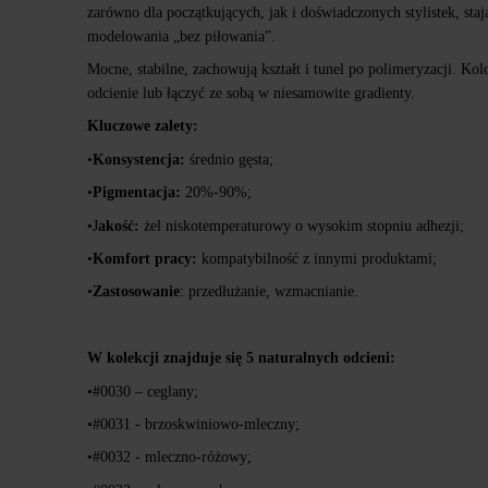
zarówno dla początkujących, jak i doświadczonych stylistek, sta
modelowania „bez piłowania”.
Mocne, stabilne, zachowują kształt i tunel po polimeryzacji. Ko
odcienie lub łączyć ze sobą w niesamowite gradienty.
Kluczowe zalety:
•
Konsystencja:
średnio gęsta;
•
Pigmentacja:
20%-90%;
•J
akość:
żel niskotemperaturowy o wysokim stopniu adhezji;
•
Komfort pracy:
kompatybilność z innymi produktami;
•
Zastosowanie
: przedłużanie, wzmacnianie.
W kolekcji znajduje się 5 naturalnych odcieni:
•#0030 – ceglany;
•#0031 - brzoskwiniowo-mleczny;
•#0032 - mleczno-różowy;