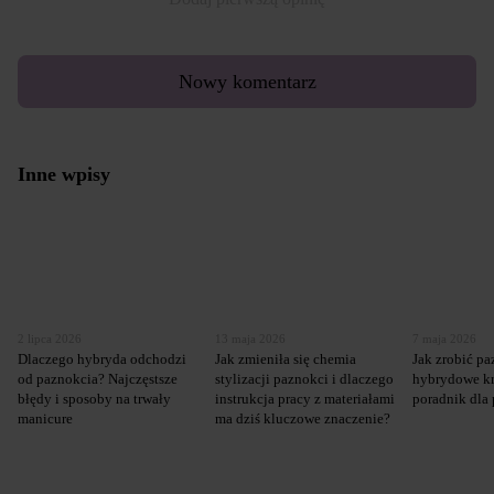
Nowy komentarz
Inne wpisy
2 lipca 2026
13 maja 2026
7 maja 2026
Dlaczego hybryda odchodzi
Jak zmieniła się chemia
Jak zrobić p
od paznokcia? Najczęstsze
stylizacji paznokci i dlaczego
hybrydowe kr
błędy i sposoby na trwały
instrukcja pracy z materiałami
poradnik dla
manicure
ma dziś kluczowe znaczenie?