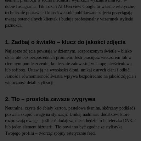
element promocji w social mediach i wynikach wyszukiwania AI. W
dobie Instagrama, Tik Toka i AI Overview Google to właśnie estetyczne,
technicznie poprawne i konsekwentnie publikowane zdjęcia przyciągają
uwagę potencjalnych klientek i budują profesjonalny wizerunek stylistki
paznokci.
1. Zadbaj o światło – klucz do jakości zdjęcia
Najlepsze zdjęcia powstają w dziennym, rozproszonym świetle – blisko
okna, ale bez bezpośrednich promieni. Jeśli pracujesz wieczorem lub w
ciemnym pomieszczeniu, koniecznie zainwestuj w lampę pierścieniową
lub softbox. Ustaw ją na wysokości dłoni, unikaj ostrych cieni i odbić.
Jasność i równomierność światła wpływa bezpośrednio na jakość zdjęcia i
widoczność detali stylizacji.
2. Tło – prostota zawsze wygrywa
Neutralne, czyste tło (biały karton, pastelowa tkanina, skórzany podkład)
pozwala skupić uwagę na stylizacji. Unikaj nadmiaru dodatków, które
rozpraszają uwagę – jeśli coś dodajesz, niech będzie to buteleczka DNKa’
lub jeden element biżuterii. Tło powinno być zgodne ze stylistyką
Twojego profilu – tworząc spójny estetycznie feed.