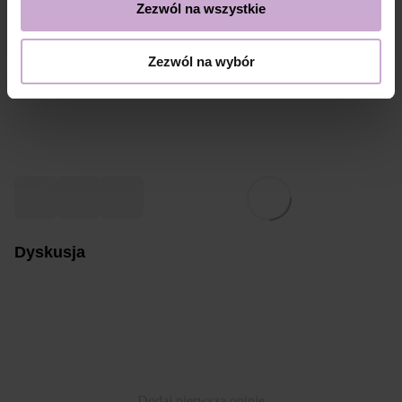
Zezwól na wszystkie
Dobre zdjęcie paznokci to nie tylko estetyka, ale też strategia. Zadbaj o
światło, kompozycję, detale i spójność wizualną – a Twoje stylizacje
będą przyciągać nie tylko klientów, ale też uwagę algorytmów i
Zezwól na wybór
wyróżniać się w zatłoczonej przestrzeni social mediów i wyszukiwarek
AI.
Dyskusja
Dodaj pierwszą opinię