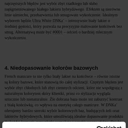
najczęstszych błędów jest wybór zbyt rzadkiego lub słabo
napigmentowanego białego lakieru hybrydowego. Efektem są nierówne
linie uśmiechu, przebarwienia lub smugowate wykończenie. Idealnym
wyborem będzie
Ultra White DNKa’
– intensywnie biały lakier o
średniej gęstości, który pozwala na precyzyjne malowanie końcówek bez
smug. Alternatywą może być
#0001
– odcień o bardziej mlecznym
wykończeniu.
4. Niedopasowanie kolorów bazowych
French manicure to nie tylko biały lakier na końcówce – równie istotne
są kolory bazowe, które stanowią tło całej stylizacji. Częstym błędem jest
wybór zbyt chłodnych lub zbyt ciemnych odcieni, które nie współgrają z
naturalnym kolorytem skóry klientki, przez co stylizacja wygląda
sztucznie lub nienaturalnie. Źle dobrana baza może też zaburzyć kontrast
z białą końcówką, co wpływa na estetykę całego manicure. W DNKa’
oferujemy bardzo szeroki wybór kolorowych baz, budujących żeli oraz
lakierów hybrydowych, które umożliwiają idealne dopasowanie produktu
do każdej karnacji, typu płytki paznokcia i oczekiwanego efektu. Dzięki
temu każda stylistka może stworzyć perfekcyjny french – klasyczny lub