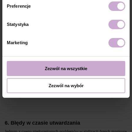
Multi Top No Wipe No UV
– ma zbalansowaną i optymalną
Preferencje
konsystencję , dzięki czemu dobrze się samopoziomuje, łatwo
wyrównuje powierzchnię. Chroni kolor i nadaje trwały połysk.
Statystyka
Top Matt No Wipe
– nadaje stylizacji modny, aksamitny mat,
szczególnie polecany do klasycznego lub nowoczesnego frencha,
Top Cover Milky
– półtransparentny top o lekko mlecznym
Marketing
odcieniu, pięknie zmiękcza linie frencha i babyboomerów,
Top Unicorn
– top z drobinkami brokatu, który dodaje stylizacji
wyjątkowego charakteru.
Zezwól na wszystkie
Każdy z topów DNKa’ został opracowany z myślą o wygodzie stylistki i
estetyce wykończenia. Dzięki nim możliwe jest perfekcyjne
Zezwól na wybór
zabezpieczenie stylizacji oraz dopasowanie efektu końcowego do potrzeb
i oczekiwań klientki.
6. Błędy w czasie utwardzania
Jednym z często niedocenianych problemów w stylizacji french manicure