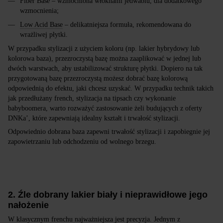
Fiber Base – wzmocniona włóknami jedwabiu, dla dodatkowego
wzmocnienia;
Low Acid Base
– delikatniejsza formuła, rekomendowana do
wrażliwej płytki.
W przypadku stylizacji z użyciem koloru (np. lakier hybrydowy lub
kolorowa baza), przezroczystą bazę można zaaplikować w jednej lub
dwóch warstwach, aby ustabilizować strukturę płytki. Dopiero na tak
przygotowaną bazę przezroczystą możesz dobrać bazę kolorową
odpowiednią do efektu, jaki chcesz uzyskać. W przypadku technik takich
jak przedłużany french, stylizacja na tipsach czy wykonanie
babyboomera, warto rozważyć zastosowanie żeli budujących z oferty
DNKa’, które zapewniają idealny kształt i trwałość stylizacji.
Odpowiednio dobrana baza zapewni trwałość stylizacji i zapobiegnie jej
zapowietrzaniu lub odchodzeniu od wolnego brzegu.
2. Źle dobrany lakier biały i nieprawidłowe jego
nałożenie
W klasycznym frenchu najważniejsza jest precyzja. Jednym z