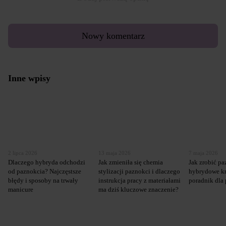
Nowy komentarz
Inne wpisy
2 lipca 2026
13 maja 2026
7 maja 2026
Dlaczego hybryda odchodzi
Jak zmieniła się chemia
Jak zrobić p
od paznokcia? Najczęstsze
stylizacji paznokci i dlaczego
hybrydowe kr
błędy i sposoby na trwały
instrukcja pracy z materiałami
poradnik dla
manicure
ma dziś kluczowe znaczenie?