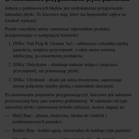
Jednym z podstawowych błędów jest niedostateczne przygotowanie
naturalnej płytki. To kluczowy etap, który ma bezpośredni wpływ na
trwałość stylizacji.
Przede wszystkim należy zastosować odpowiednie produkty
przygotowujące w następującej kolejności:
DNKa’ Nail Prep & Cleanser 3w1 – odtłuszcza i odwadnia płytkę
paznokcia, zwiększa przyczepność, a także usuwa warstwę
inhibicyjną po utwardzeniu produktów;
DNKa’ Dehydrator – eliminuje nadmiar wilgoci i poprawia
przyczepność, nie przesuszając płytki;
DNKa’ Ultrabond – działa jak taśma dwustronna, zapewniając
mocne połączenie między płytką a materiałem sztucznym.
Po zastosowaniu preparatów przygotowujących, kluczowe jest nałożenie
przezroczystej bazy jako warstwy podkładowej. W zależności od typu
naturalnej płytki i planowanej techniki stylizacji, możesz sięgnąć po:
Multi Base
– płynna, elastyczna, idealna do cienkich i
problematycznych paznokci;
Rubber Base
–średnio-gęsta, uniwersalna do każdego typu paznokci