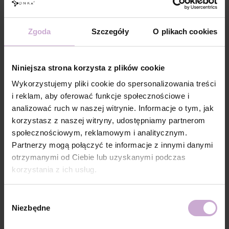
nowoczesny – dopasowany indywidualnie do potrzeb klientki.
Zgoda
Szczegóły
O plikach cookies
5. Brak zabezpieczenia stylizacji topem
Niniejsza strona korzysta z plików cookie
Pominięcie topu lub zastosowanie nieodpowiedniego może znacząco
Wykorzystujemy pliki cookie do spersonalizowania treści
wpłynąć na trwałość stylizacji. Top hybrydowy to warstwa ochronna,
i reklam, aby oferować funkcje społecznościowe i
która zabezpiecza kolor przed ścieraniem, żółknięciem i odpryskami, a
analizować ruch w naszej witrynie. Informacje o tym, jak
także decyduje o końcowym efekcie wizualnym – czy stylizacja będzie
błyszcząca, matowa, czy z dodatkiem efektu.
korzystasz z naszej witryny, udostępniamy partnerom
W ofercie DNKa’ znajdziesz szeroki wybór topów dopasowanych do
społecznościowym, reklamowym i analitycznym.
różnych potrzeb:
Partnerzy mogą połączyć te informacje z innymi danymi
Top No Wipe
– klasyczny top bez warstwy lepkiej, idealny do
otrzymanymi od Ciebie lub uzyskanymi podczas
codziennej pracy, zapewnia piękny połysk i oszczędza czas,
korzystania z ich usług.
Top No Wipe no UV
– bez lepkiej warstwy i bez filtrów UV -
niezwykle odporne na zewnętrzne uszkodzenia mechaniczne,
Wybór
zapobiega powstawaniu pęknięć i odprysków,
Niezbędne
zgody
Multi Top No Wipe
– uniwersalny top do różnych rodzajów
stylizacji (hybryda, żel, baza), zapewnia trwałość i elastyczność,