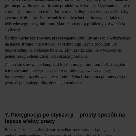
jest nieprawidłowe utwardzanie produktów w lampie. Używanie lampy o
zbyt niskiej mocy lub takiej, która ma już długi czas eksploatacji i słabą
żywotność diod, może prowadzić do niepełnej polimeryzacji lakieru
hybrydowego, bazy lub topu. Skutkiem tego są problemy z trwałością
stylizacji.
Bardzo ważne jest również przestrzeganie czasu utwardzania wskazanego
na naszej stronie internetowej, w technologii użycia produktu lub
bezpośrednio na etykiecie butelki. Zbyt krótki czas nie wystarczy do
pełnej reakcji chemicznej i stabilizacji produktu.
Zaleca się stosowanie lamp LED/UV o mocy minimum 48W i regularne
ich testowanie lub wymianę co sześć miesięcy, zwłaszcza przy
intensywnym użytkowaniu w salonie. Pełna i skuteczna polimeryzacja to
gwarancja trwałego i bezpiecznego manicure.
7. Pielęgnacja po stylizacji – prosty sposób na
lepsze efekty pracy
Po zakończonej stylizacji warto zadbać o estetyczne i pielęgnacyjne
wykończenie zabiegu. Zastosowanie oliwki do skórek lub kremu