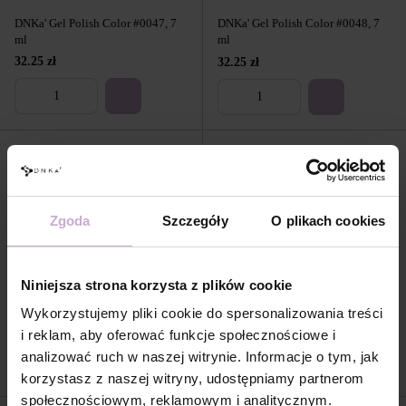
DNKa' Gel Polish Color #0047, 7
DNKa' Gel Polish Color #0048, 7
ml
ml
32.25 zł
32.25 zł
Zgoda
Szczegóły
O plikach cookies
Niniejsza strona korzysta z plików cookie
DNKa' Gel Polish Color #0049, 7
DNKa' Gel Polish Color #0050, 7
ml
ml
Wykorzystujemy pliki cookie do spersonalizowania treści
32.25 zł
32.25 zł
i reklam, aby oferować funkcje społecznościowe i
analizować ruch w naszej witrynie. Informacje o tym, jak
korzystasz z naszej witryny, udostępniamy partnerom
społecznościowym, reklamowym i analitycznym.