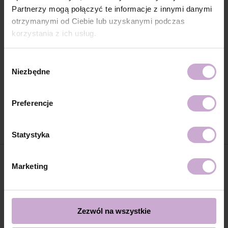
Partnerzy mogą połączyć te informacje z innymi danymi
otrzymanymi od Ciebie lub uzyskanymi podczas
korzystania z ich usług.
Wybór
Niezbędne
zgody
DNKa' Gel Polish Color #0061, 7
DNKa' Gel Polish Color #0062, 7
ml
ml
Preferencje
32.25 zł
32.25 zł
Statystyka
Marketing
Zezwól na wszystkie