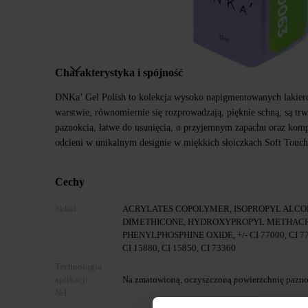
Charakterystyka i spójność
DNKa’ Gel Polish to kolekcja wysoko napigmentowanych lakier
warstwie, równomiernie się rozprowadzają, pięknie schną, są trw
paznokcia, łatwe do usunięcia, o przyjemnym zapachu oraz kom
odcieni w unikalnym designie w miękkich słoiczkach Soft Touch
Cechy
Skład
ACRYLATES COPOLYMER, ISOPROPYL ALCOH
DIMETHICONE, HYDROXYPROPYL METHACR
PHENYLPHOSPHINE OXIDE, +/- CI 77000, CI 7700
CI 15880, CI 15850, CI 73360
Technologia
aplikacji
Na zmatowioną, oczyszczoną powierzchnię paznok
№1