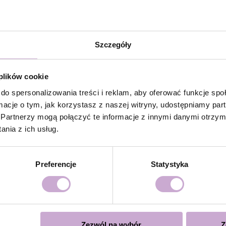
la dodatkowej przyczepności.
/ Rubber Base i utwardzić w lampie LED 48W/36 W przez
Szczegóły
olish i utwardzić w lampie LED 48W/36W przez 60/120
 plików cookie
ystycznie powłoki, zaleca się aplikacja drugiej warstwy z
do spersonalizowania treści i reklam, aby oferować funkcje sp
ormacje o tym, jak korzystasz z naszej witryny, udostępniamy p
mpie LED 48W/36w przez 120 sekund dla doskonałego
Partnerzy mogą połączyć te informacje z innymi danymi otrzym
nia z ich usług.
over lub poprzez piłowanie.
Preferencje
Statystyka
się
cą
Zezwól na wybór
Z