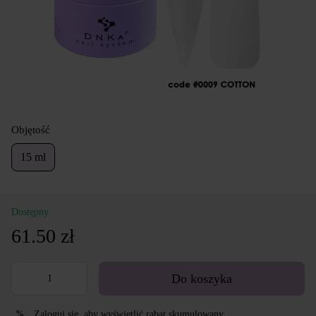
Objętość
15 ml
Dostępny
61.50 zł
Do koszyka
Zaloguj się
, aby wyświetlić rabat skumulowany
%