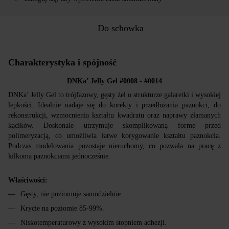
Do schowka
Charakterystyka i spójność
DNKa’ Jelly Gel #0008 - #0014
DNKa’ Jelly Gel to trójfazowy, gęsty żel o strukturze galaretki i wysokiej
lepkości. Idealnie nadaje się do korekty i przedłużania paznokci, do
rekonstrukcji, wzmocnienia kształtu kwadratu oraz naprawy złamanych
kącików. Doskonale utrzymuje skomplikowaną formę przed
polimeryzacją, co umożliwia łatwe korygowanie kształtu paznokcia.
Podczas modelowania pozostaje nieruchomy, co pozwala na pracę z
kilkoma paznokciami jednocześnie.
Właściwości:
Gęsty, nie poziomuje samodzielnie.
Krycie na poziomie 85-99%.
Niskotemperaturowy z wysokim stopniem adhezji.