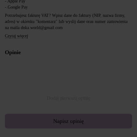
- Apple Pay
- Google Pay
Potrzebujesz fakturę VAT? Wpisz dane do faktury (NIP, nazwa firmy,
adres) w okienku "komentarz" lub wyslij dane oraz numer zamowienia
na maila dnka.world@gmail.com
Czytaj więcej
Opinie
Dodaj pierwszą opinię
Napisz opinię