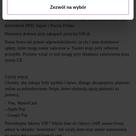
Dostawa
Płatność
Zezwól na wybór
Wysyłka realizowana jest na cały świat z Polski za pośrednictwem firm
kurierskich DPD, Inpost i Poczta Polska.
Darmowa dostawa przy zakupach powyżej 650 zł.
Nasza firma nie ponosi odpowiedzialności za cła i inne dodatkowe
opłaty, które mogą zostać naliczone w Twoim kraju przy odbiorze
przesyłki. Prosimy wziąć to pod uwagę przy składaniu zamówienia poza
tereny UE.
Czytaj więcej
Chcemy, aby zakupy były szybkie i łatwe, dlatego akceptujemy płatności
online za pośrednictwem Stripe, które obejmują opcję płatności za
pomocą:
- Visa, MasterCard
- Apple Pay
- Google Pay
Potrzebujesz fakturę VAT? Wpisz dane do faktury (NIP, nazwa firmy,
adres) w okienku "komentarz" lub wyslij dane oraz numer zamowienia
na maila dnka.world@gmail.com