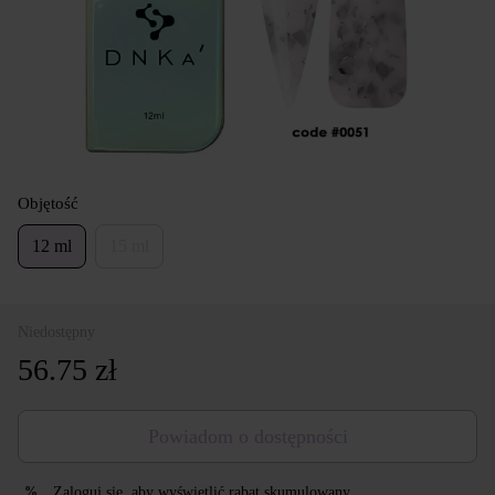
Objętość
12 ml
15 ml
Niedostępny
56.75 zł
Powiadom o dostępności
Zaloguj się
, aby wyświetlić rabat skumulowany
%