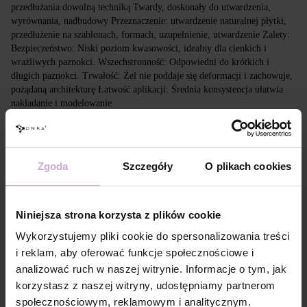
przedłużania dowolną techniką Twardy, doskonały do utwardzenia,
wyrównania, nadbudowy Przeznaczenie: utwardzenie naturalnej płytki,
przedłużenie na szablonach, formach, uzupełnienie, utwardzenie Zalety:
Bezpieczeństwo: Niski poziom kwasowości, idealny dla cienkich i
wrażliwych paznokci. Wszechstronność: Odpowiedni do krótkich i
długich paznokci. Trwałość: Żel nie poddaje się deformacji i zachowuje,
pożądaną architekturę Łatwość aplikacji: Średnia konsystencja ułatwia
nakładanie i modelowanie
Cechy
Zgoda
Szczegóły
O plikach cookies
Skład
ACRYLATES COPOLYMER, HEMA,
HYDROXYCYCLOHEXYL PHENYL KETONE,
TRIMETHYLBENZOYL
DIPHENYLPHOSPHINE OXIDE
Niniejsza strona korzysta z plików cookie
Technologia
Standardowe przygotowanie płytki paznokcia.
aplikacji №1
Wykorzystujemy pliki cookie do spersonalizowania treści
Technologia
Oczyszczenie paznokcia preparatem 3 in 1
i reklam, aby oferować funkcje społecznościowe i
aplikacji №2
Prep&Cleanser.
analizować ruch w naszej witrynie. Informacje o tym, jak
Technologia
korzystasz z naszej witryny, udostępniamy partnerom
Pokryj paznokieć DNKa’ Dehydrator.
aplikacji №3
społecznościowym, reklamowym i analitycznym.