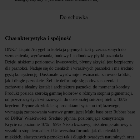
Do schowka
Charakterystyka i spójność
DNKa' Liquid Acrygel to kolekcja płynnych żeli przeznaczonych do
wzmocnienia, wyrównania, budowy i nadbudowy płytki paznokcia.
Dzięki niskiemu poziomowi kwasowości, płynny akryżel jest bezpieczny
dla paznokci. Nadaje się do cienkich i wrażliwych paznokci i ma średnio
gęstą konsystencję. Doskonale wyrównuje i wzmacnia zarówno krótkie,
jak i długie paznokcie. Żel nie deformuje się podczas noszenia i
zachowuje idealny kształt i architekturę paznokci do momentu korekty.
Produkt posiada szeroką gammę kolorów o różnym stopniu pigmentacji,
od przezroczystych witrażowych do doskonałej śnieżnej bieli z 100%
kryciem. Płynne akryłożele są produktami systemu trójfazowego,
wymagają zastosowania warstwy gruntującej Multi base oraz Rubber base
od DNKa’ Właściwości: Średnio płynna, poziomująca konsystencja
Krycie na poziomie 10% - 99% Nisko kwasowy, niskotemperaturowy z
wysokim stopniem adhezji Uniwersalna formuła jak dla cienkich,
miękkich, elastycznych paznokci tak i długich twardych naturalnych oraz