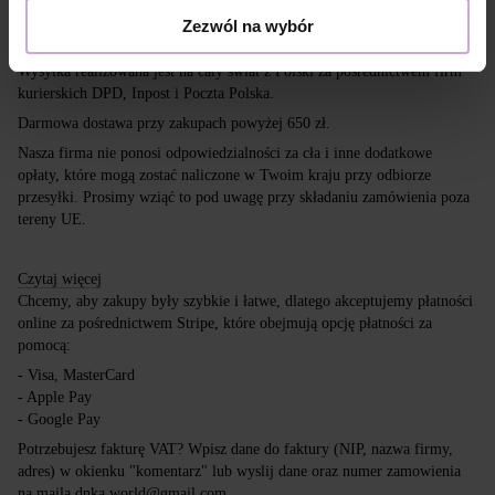
Dostawa
Płatność
Zezwól na wybór
Wysyłka realizowana jest na cały świat z Polski za pośrednictwem firm
kurierskich DPD, Inpost i Poczta Polska.
Darmowa dostawa przy zakupach powyżej 650 zł.
Nasza firma nie ponosi odpowiedzialności za cła i inne dodatkowe
opłaty, które mogą zostać naliczone w Twoim kraju przy odbiorze
przesyłki. Prosimy wziąć to pod uwagę przy składaniu zamówienia poza
tereny UE.
Czytaj więcej
Chcemy, aby zakupy były szybkie i łatwe, dlatego akceptujemy płatności
online za pośrednictwem Stripe, które obejmują opcję płatności za
pomocą:
- Visa, MasterCard
- Apple Pay
- Google Pay
Potrzebujesz fakturę VAT? Wpisz dane do faktury (NIP, nazwa firmy,
adres) w okienku "komentarz" lub wyslij dane oraz numer zamowienia
na maila dnka.world@gmail.com