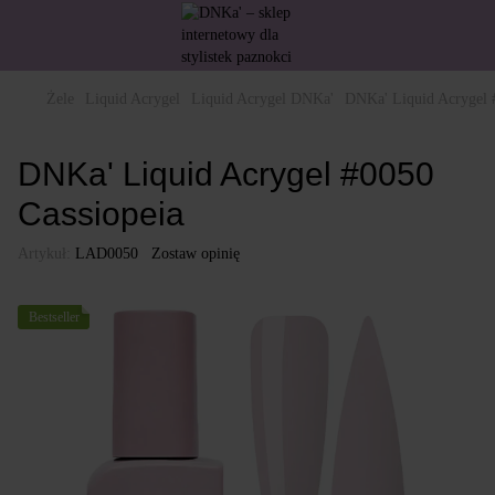
Żele
Liquid Acrygel
Liquid Acrygel DNKa'
DNKa' Liquid Acrygel 
DNKa' Liquid Acrygel #0050
Cassiopeia
Artykuł:
LAD0050
Zostaw opinię
Bestseller