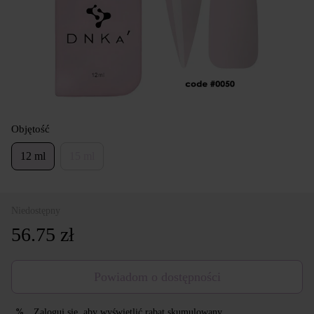
Objętość
12 ml
15 ml
Niedostępny
56.75 zł
Powiadom o dostępności
Zaloguj się
, aby wyświetlić rabat skumulowany
%