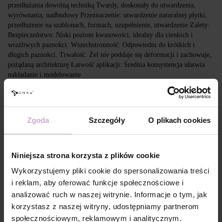
przedłużania dowolną techniką Twardy, doskonały do utwardzenia,
wyrównania, nadbudowy Przeznaczenie: utwardzenie naturalnej płytki,
przedłużenie na szablonach, formach, uzupełnienie, utwardzenie Zalety:
Bezpieczeństwo: Niski poziom kwasowości, idealny dla cienkich i
wrażliwych paznokci. Wszechstronność: Odpowiedni do krótkich i
długich paznokci. Trwałość: Żel nie poddaje się deformacji i zachowuje,
pożądaną architekturę Łatwość aplikacji: Średnia konsystencja ułatwia
nakładanie i modelowanie
Cechy
Zgoda
Szczegóły
O plikach cookies
Skład
ACRYLATES COPOLYMER, HEMA,
HYDROXYCYCLOHEXYL PHENYL KETONE,
TRIMETHYLBENZOYL
DIPHENYLPHOSPHINE OXIDE
Niniejsza strona korzysta z plików cookie
Technologia
Standardowe przygotowanie płytki paznokcia.
aplikacji №1
Wykorzystujemy pliki cookie do spersonalizowania treści
Technologia
Oczyszczenie paznokcia preparatem 3 in 1
i reklam, aby oferować funkcje społecznościowe i
aplikacji №2
Prep&Cleanser.
analizować ruch w naszej witrynie. Informacje o tym, jak
Technologia
korzystasz z naszej witryny, udostępniamy partnerom
Pokryj paznokieć DNKa’ Dehydrator.
aplikacji №3
społecznościowym, reklamowym i analitycznym.