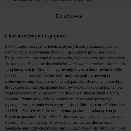
Do schowka
Charakterystyka i spójność
DNKa' Liquid Acrygel to kolekcja płynnych żeli przeznaczonych do
wzmocnienia, wyrównania, budowy i nadbudowy płytki paznokcia.
Dzięki niskiemu poziomowi kwasowości, płynny akryżel jest bezpieczny
dla paznokci. Nadaje się do cienkich i wrażliwych paznokci i ma średnio
gęstą konsystencję. Doskonale wyrównuje i wzmacnia zarówno krótkie,
jak i długie paznokcie. Żel nie deformuje się podczas noszenia i
zachowuje idealny kształt i architekturę paznokci do momentu korekty.
Produkt posiada szeroką gammę kolorów o różnym stopniu pigmentacji,
od przezroczystych witrażowych do doskonałej śnieżnej bieli z 100%
kryciem. Płynne akryłożele są produktami systemu trójfazowego,
wymagają zastosowania warstwy gruntującej Multi base oraz Rubber base
od DNKa’ Właściwości: Średnio płynna, poziomująca konsystencja
Krycie na poziomie 10% - 99% Nisko kwasowy, niskotemperaturowy z
wysokim stopniem adhezji Uniwersalna formuła jak dla cienkich,
miękkich, elastycznych paznokci tak i długich twardych naturalnych oraz