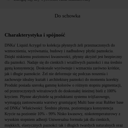
Do schowka
Charakterystyka i spójność
DNKa' Liquid Acrygel to kolekcja płynnych żeli przeznaczonych do
wzmocnienia, wyrównania, budowy i nadbudowy płytki paznokcia.
Dzięki niskiemu poziomowi kwasowości, płynny akryżel jest bezpieczny
dla paznokci. Nadaje się do cienkich i wrażliwych paznokci i ma średnio
gęstą konsystencję. Doskonale wyrównuje i wzmacnia zarówno krótkie,
jak i długie paznokcie. Żel nie deformuje się podczas noszenia i
zachowuje idealny kształt i architekturę paznokci do momentu korekty.
Produkt posiada szeroką gammę kolorów o różnym stopniu pigmentacji,
od przezroczystych witrażowych do doskonałej śnieżnej bieli z 100%
kryciem. Płynne akryłożele są produktami systemu trójfazowego,
wymagają zastosowania warstwy gruntującej Multi base oraz Rubber base
od DNKa’ Właściwości: Średnio płynna, poziomująca konsystencja
Krycie na poziomie 10% - 99% Nisko kwasowy, niskotemperaturowy z
wysokim stopniem adhezji Uniwersalna formuła jak dla cienkich,
miękkich, elastycznych paznokci tak i długich twardych naturalnych oraz