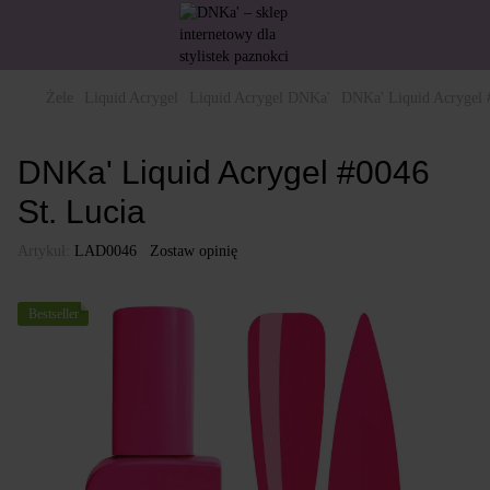
Żele
Liquid Acrygel
Liquid Acrygel DNKa'
DNKa' Liquid Acrygel 
DNKa' Liquid Acrygel #0046
St. Lucia
Artykuł:
LAD0046
Zostaw opinię
Bestseller