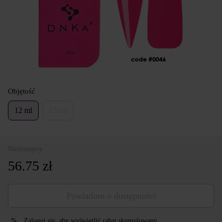
Objętość
12 ml
15 ml
Niedostępny
56.75 zł
Powiadom o dostępności
Zaloguj się
, aby wyświetlić rabat skumulowany
%