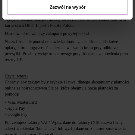
Dostawa
Płatność
Zezwól na wybór
Wysyłka realizowana jest na cały świat z Polski za pośrednictwem firm
kurierskich DPD, Inpost i Poczta Polska.
Darmowa dostawa przy zakupach powyżej 650 zł.
Nasza firma nie ponosi odpowiedzialności za cła i inne dodatkowe
opłaty, które mogą zostać naliczone w Twoim kraju przy odbiorze
przesyłki. Prosimy wziąć to pod uwagę przy składaniu zamówienia poza
tereny UE.
Czytaj więcej
Chcemy, aby zakupy były szybkie i łatwe, dlatego akceptujemy płatności
online za pośrednictwem Stripe, które obejmują opcję płatności za
pomocą:
- Visa, MasterCard
- Apple Pay
- Google Pay
Potrzebujesz fakturę VAT? Wpisz dane do faktury (NIP, nazwa firmy,
adres) w okienku "komentarz" lub wyslij dane oraz numer zamowienia
na maila dnka.world@gmail.com