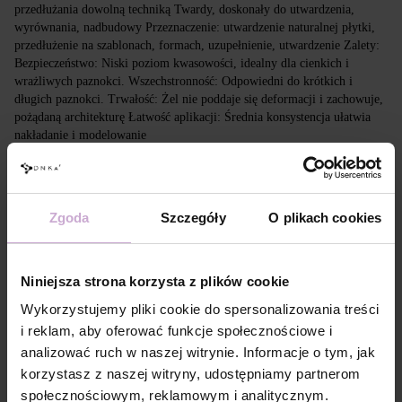
przedłużania dowolną techniką Twardy, doskonały do utwardzenia,
wyrównania, nadbudowy Przeznaczenie: utwardzenie naturalnej płytki,
przedłużenie na szablonach, formach, uzupełnienie, utwardzenie Zalety:
Bezpieczeństwo: Niski poziom kwasowości, idealny dla cienkich i
wrażliwych paznokci. Wszechstronność: Odpowiedni do krótkich i
długich paznokci. Trwałość: Żel nie poddaje się deformacji i zachowuje,
pożądaną architekturę Łatwość aplikacji: Średnia konsystencja ułatwia
nakładanie i modelowanie
Cechy
Zgoda
Szczegóły
O plikach cookies
Skład
ACRYLATES COPOLYMER, HEMA,
HYDROXYCYCLOHEXYL PHENYL KETONE,
TRIMETHYLBENZOYL
DIPHENYLPHOSPHINE OXIDE
Niniejsza strona korzysta z plików cookie
Technologia
Standardowe przygotowanie płytki paznokcia.
aplikacji №1
Wykorzystujemy pliki cookie do spersonalizowania treści
Technologia
Oczyszczenie paznokcia preparatem 3 in 1
i reklam, aby oferować funkcje społecznościowe i
aplikacji №2
Prep&Cleanser.
analizować ruch w naszej witrynie. Informacje o tym, jak
Technologia
korzystasz z naszej witryny, udostępniamy partnerom
Pokryj paznokieć DNKa’ Dehydrator.
aplikacji №3
społecznościowym, reklamowym i analitycznym.