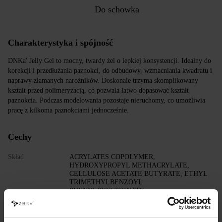
Do schowka
Charakterystyka i spójność
DNKa' Jelly Gel to mocny, twardy żel o lepkiej konsystencji. Idealny do
korekcji i przedłużania paznokci, do odbudowy, wzmacniania kwadratu i
naprawy złamanych narożników. Doskonale trzyma skomplikowany
kształt przed polimeryzacją, co pozwala łatwo dopasować kształt
paznokcia. Podczas modelowania pozostaje nieruchomy, co umożliwia
pracę z kilkoma paznokciami jednocześnie.
Cechy
Skład
ACRYLATES COPOLYMER,
HYDROXYPROPYL METHACRYLATE,
CELLULOSE ACETATE BUTYRATE, ETHYL
TRIMETHYLBENZOYL
PHENYLPHOSPHINATE,
MICROCRYSTALLINE WAX, DIMETHICONE,
+/- MICA, CI 77007, CI 77266, CI 77491, CI
77492, CI 77891