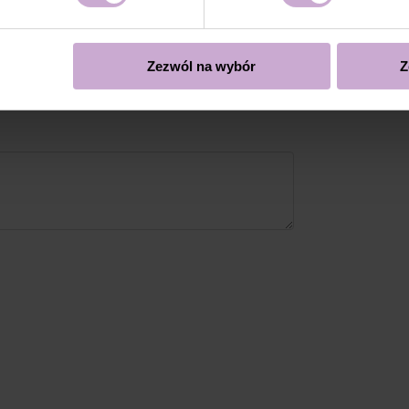
się
Zezwól na wybór
Z
cą