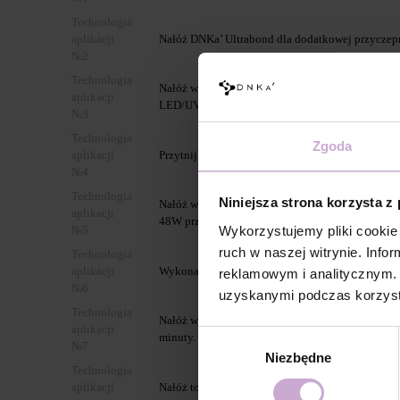
Technologia
aplikacji
Nałóż DNKa’ Ultrabond dla dodatkowej przyczep
№2
Technologia
Nałóż wcierającymi ruchami warstwę DNKa’ Multi
aplikacji
LED/UV 48W przez 30 sek.
№3
Technologia
Zgoda
aplikacji
Przytnij i dopasuj formę do przedłużania pod nat
№4
Technologia
Niniejsza strona korzysta z
Nałóż wybrany żel DNKa’ cienką warstwą imituj
aplikacji
48W przez 2-4 minuty.
Wykorzystujemy pliki cookie 
№5
ruch w naszej witrynie. Inf
Technologia
aplikacji
Wykonaj piłowanie przedłużonego wolnego brzeg
reklamowym i analitycznym. 
№6
uzyskanymi podczas korzysta
Technologia
Nałóż wybrany żel wyrównującą warstwą formująć
aplikacji
Wybór
minuty.
№7
Niezbędne
zgody
Technologia
aplikacji
Nałóż topowe wykończenie DNKa’ i utwardzaj prz