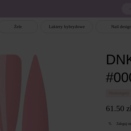
Żele
Lakiery hybrydowe
Nail desig
DNK
#00
Niedostępny
61.50 z
Zaloguj si
%