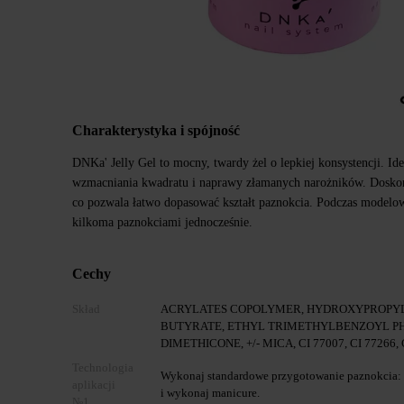
Charakterystyka i spójność
DNKa' Jelly Gel to mocny, twardy żel o lepkiej konsystencji. Id
wzmacniania kwadratu i naprawy złamanych narożników. Doskon
co pozwala łatwo dopasować kształt paznokcia. Podczas modelow
kilkoma paznokciami jednocześnie.
Cechy
Skład
ACRYLATES COPOLYMER, HYDROXYPROPYL
BUTYRATE, ETHYL TRIMETHYLBENZOYL PH
DIMETHICONE, +/- MICA, CI 77007, CI 77266, C
Technologia
Wykonaj standardowe przygotowanie paznokcia: 
aplikacji
i wykonaj manicure.
№1