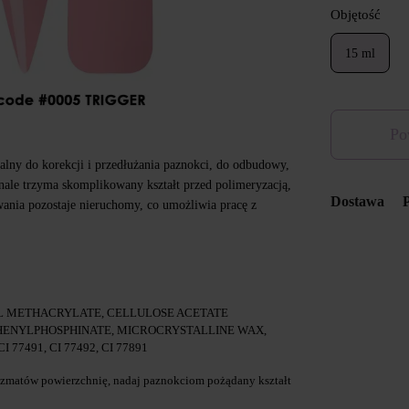
Objętość
15 ml
Po
ealny do korekcji i przedłużania paznokci, do odbudowy,
ale trzyma skomplikowany kształt przed polimeryzacją,
Dostawa
ania pozostaje nieruchomy, co umożliwia pracę z
 METHACRYLATE, CELLULOSE ACETATE
ENYLPHOSPHINATE, MICROCRYSTALLINE WAX,
I 77491, CI 77492, CI 77891
zmatów powierzchnię, nadaj paznokciom pożądany kształt