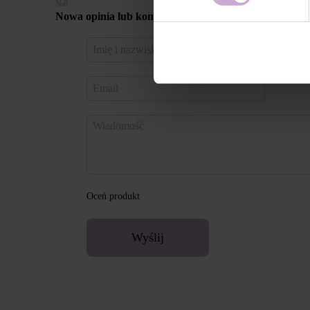
№8
Nowa opinia lub komentarz
Zaloguj 
za pomo
Oceń produkt
Wyślij