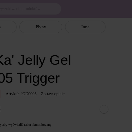
n
Płyny
Inne
a' Jelly Gel
05 Trigger
Artykuł: JGD0005
Zostaw opinię
ł
ę
, aby wyświetlić rabat skumulowany