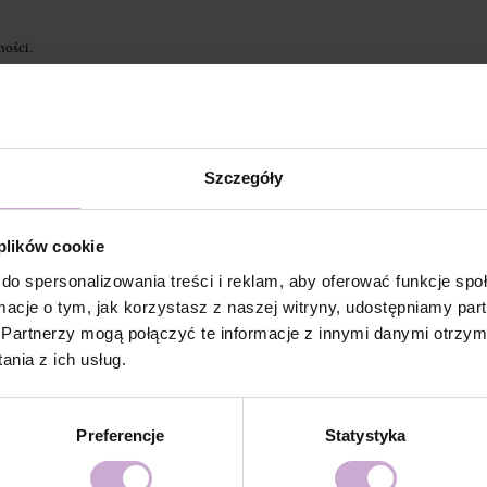
ności.
 Base/Low Acid base/Rubber Base i utwardzaj w lampie
Szczegóły
uralny paznokieć.
 plików cookie
ącą wolny brzeg i utwardzamy w lampie w lampie LED/UV
do spersonalizowania treści i reklam, aby oferować funkcje sp
ormacje o tym, jak korzystasz z naszej witryny, udostępniamy p
u paznokcia.
Partnerzy mogą połączyć te informacje z innymi danymi otrzym
nia z ich usług.
 arhitekturę i utwardzaj w lampie LED/UV 48W przez 2-4
Preferencje
Statystyka
ez 2 minuty.