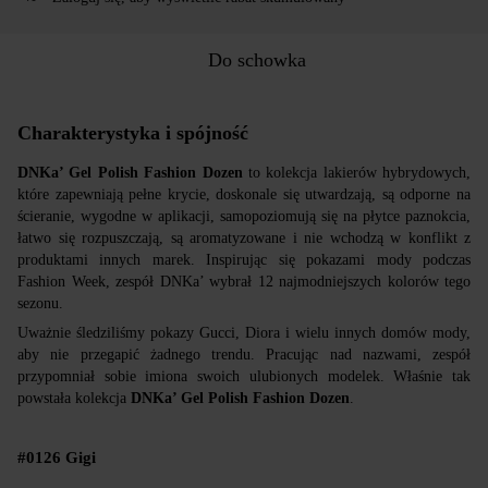
Do schowka
Charakterystyka i spójność
DNKa’ Gel Polish Fashion
Dozen
to kolekcja lakierów hybrydowych,
które zapewniają pełne krycie, doskonale się utwardzają, są odporne na
ścieranie, wygodne w aplikacji, samopoziomują się na płytce paznokcia,
łatwo się rozpuszczają, są aromatyzowane i nie wchodzą w konflikt z
produktami innych marek. Inspirując się pokazami mody podczas
Fashion Week, zespół DNKa’ wybrał 12 najmodniejszych kolorów tego
sezonu.
Uważnie śledziliśmy pokazy Gucci, Diora i wielu innych domów mody,
aby nie przegapić żadnego trendu. Pracując nad nazwami, zespół
przypomniał sobie imiona swoich ulubionych modelek. Właśnie tak
powstała kolekcja
DNKa’ Gel Polish Fashion
Dozen
.
#0126 Gigi