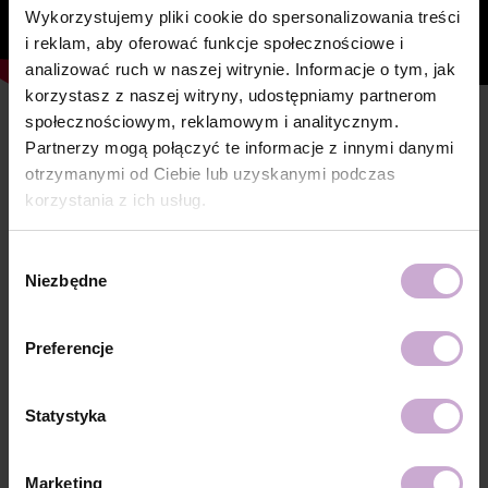
Wykorzystujemy pliki cookie do spersonalizowania treści
i reklam, aby oferować funkcje społecznościowe i
analizować ruch w naszej witrynie. Informacje o tym, jak
korzystasz z naszej witryny, udostępniamy partnerom
społecznościowym, reklamowym i analitycznym.
Cechy
Partnerzy mogą połączyć te informacje z innymi danymi
otrzymanymi od Ciebie lub uzyskanymi podczas
Skład
ACRYLATES COPOLYMER,
HYDROXYPROPYL METHACRYLATE,
korzystania z ich usług.
TRIMETHYLBENZOYL DITOLYLPHOSPHINE
OXIDE, POLYETHYLENE TEREPHTHALATE,
MICA, SILICA, DIMETHICONE, BENTONITE,
Wybór
+/- CI 77163, CI 77491, CI 77492, CI 77891, CI
Niezbędne
zgody
77000, CI 77007, CI 77266, CI 73360, CI 15850,
CI 15880
Technologia
Na zmatowioną, oczyszczoną powierzchnię
Preferencje
aplikacji №1
paznokcia zaaplikować DNKa’ Dehydrator -1
krotnie.
Technologia
Nałożyć jednokrotnie, primer DNKa’ Ultrabond
Statystyka
aplikacji №2
dla dodatkowej przyczepności.
Technologia
Nałożyć bazę DNKa’ Low Acid Base / Rubber
aplikacji №3
Base/ Multi Base i utwardzić w lampie LED
Marketing
48W/36 W przez 30/60 sekund