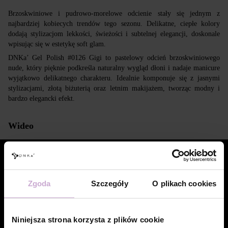
Brzoskwiniowe i pudrowo-morelowe odcienie stały się jednym z
najbardziej kobiecych trendów tego sezonu. Delikatne, ciepłe kolory
dodają stylizacjom lekkości, świeżości i subtelnej elegancji, doskonale
wpisując się w estetykę soft glam.
DNKa’ Gel Polish #0126 Gigi to pastelowy odcień brzoskwiniowego
nude, który pięknie podkreśla naturalny wygląd dłoni i nadaje manicure
wyjątkowo delikatnego charakteru. Idealnie komponuje się z jasnymi
stylizacjami, złotą biżuterią oraz letnim makijażem, tworząc modny i
bardzo elegancki efekt.
Wideo
Zgoda
Szczegóły
O plikach cookies
Niniejsza strona korzysta z plików cookie