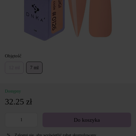
Objętość
12 ml
7 ml
Dostępny
32.25 zł
Do koszyka
Zaloguj się
, aby wyświetlić rabat skumulowany
%