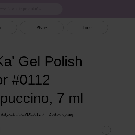
n
Płyny
Inne
a' Gel Polish
or #0112
puccino, 7 ml
Artykuł: FTGPDC0112-7
Zostaw opinię
ł