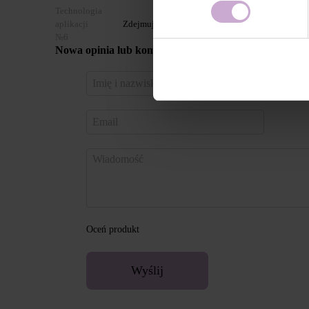
Technologia
aplikacji
Zdejmujemy Color Gel Polish za pomocą Gel Rem
№6
Nowa opinia lub komentarz
Zaloguj 
za pomo
Oceń produkt
Wyślij