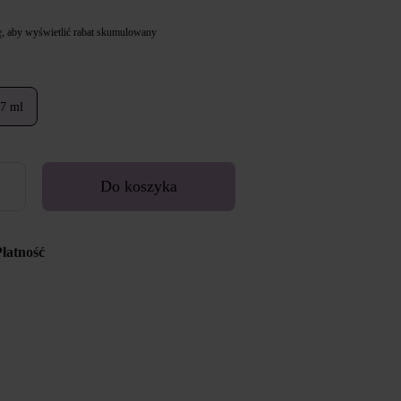
ę
, aby wyświetlić rabat skumulowany
7 ml
Do koszyka
Płatność