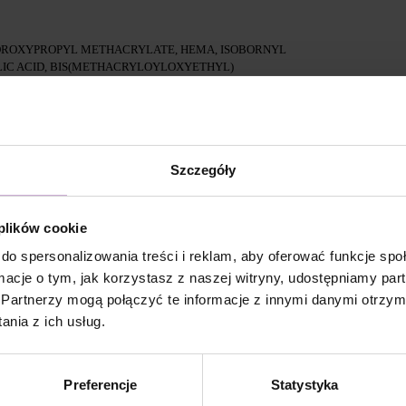
DROXYPROPYL METHACRYLATE, HEMA, ISOBORNYL
IC ACID, BIS(METHACRYLOYLOXYETHYL)
5380, CI 15850, CI 15985, CI 77492, CI 77007, CI 77742,
cia zaaplikować DNKa’ Dehydrator -1 krotnie.
Szczegóły
la dodatkowej przyczepności.
 plików cookie
e/ Multi Base i utwardzić w lampie LED 48W/36 W przez
do spersonalizowania treści i reklam, aby oferować funkcje sp
ormacje o tym, jak korzystasz z naszej witryny, udostępniamy p
Partnerzy mogą połączyć te informacje z innymi danymi otrzym
olish i utwardzić w lampie LED 48W/36W przez 60/120
nia z ich usług.
ystycznie powłoki, zaleca się aplikacja drugiej warstwy.
mpie LED 48W/36w przez 120 sekund dla doskonałego
Preferencje
Statystyka