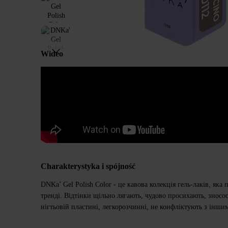
Wideo
Charakterystyka i spójność
DNKa’ Gel Polish Color - це кавова колекція гель-лаків, яка
тренді. Відтінки щільно лягають, чудово просихають, зносо
нігтьовій пластині, легкорозчинні, не конфліктують з інш