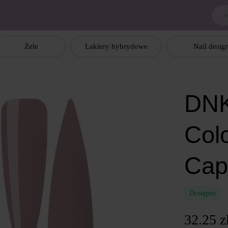
Żele
Lakiery hybrydowe
Nail desig
DNK
Col
Cap
Dostępny
32.25 z