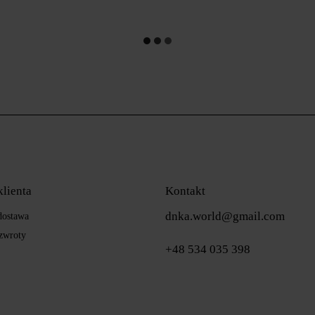
klienta
Kontakt
dnka.world@gmail.com
 dostawa
zwroty
+48 534 035 398