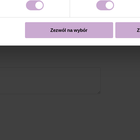
over lub poprzez piłowanie.
Zezwól na wybór
Z
się
cą