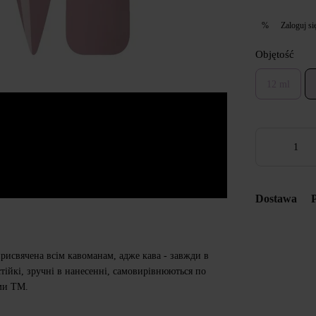
Zaloguj si
%
Objętość
12 ml
Dostawa
 присвячена всім кавоманам, адже кава - завжди в
стійкі, зручні в нанесенні, самовирівнюються по
ими ТМ.