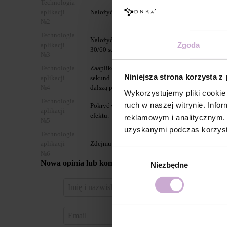
Technologia
aplikacji
Nałożyć jednokrotnie, primer DNKa’ Ultrabond d
№2
Technologia
Nałożyć bazę DNKa’ Multi Base/ Low Acid Base 
Zgoda
aplikacji
30/60 sekund
№3
Technologia
Zaaplikować 1 równomierną warstwę DNKa’ Gel P
Niniejsza strona korzysta z
aplikacji
sekund. Za dla uzyskania bardziej nasycone kolor
№4
dalszą polimeryzacją.
Wykorzystujemy pliki cookie 
Technologia
ruch w naszej witrynie. Inf
Pokryć wybranym topem DNKa’ i utwardzić w la
aplikacji
efektu.
reklamowym i analitycznym. 
№5
uzyskanymi podczas korzysta
Technologia
aplikacji
Zdejmujemy Gel Polish Color za pomocą Gel Rem
Wybór
№6
Nowa opinia lub komentarz
Niezbędne
zgody
Zaloguj 
za pomo