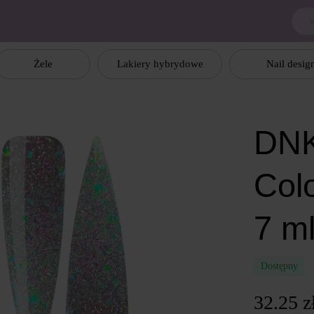
Żele
Lakiery hybrydowe
Nail desig
DNK
Col
7 m
Dostępny
32.25 z