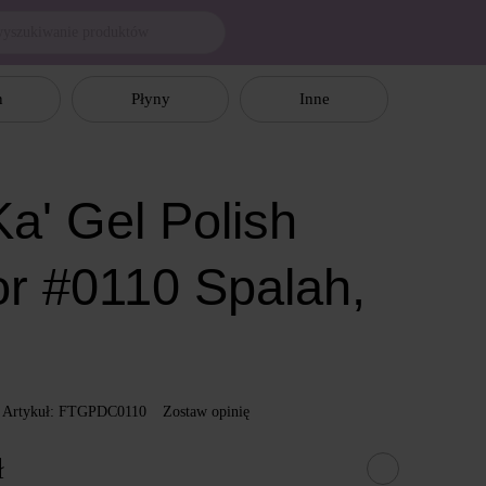
n
Płyny
Inne
a' Gel Polish
or #0110 Spalah,
l
Artykuł: FTGPDC0110
Zostaw opinię
ł