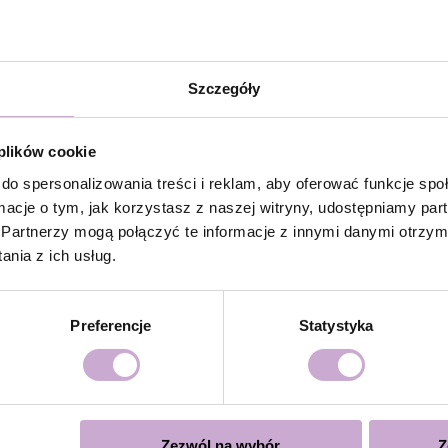
la dodatkowej przyczepności.
/ Rubber Base i utwardzić w lampie LED 48W/36 W przez
Szczegóły
olish i utwardzić w lampie LED 48W/36W przez 60/120
 plików cookie
ystycznie powłoki, zaleca się aplikacja drugiej warstwy z
do spersonalizowania treści i reklam, aby oferować funkcje sp
ormacje o tym, jak korzystasz z naszej witryny, udostępniamy p
mpie LED 48W/36w przez 120 sekund dla doskonałego
Partnerzy mogą połączyć te informacje z innymi danymi otrzym
nia z ich usług.
over lub poprzez piłowanie.
Preferencje
Statystyka
się
cą
Zezwól na wybór
Z