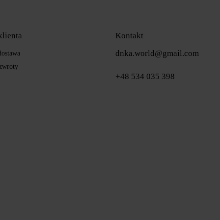
klienta
Kontakt
dnka.world@gmail.com
 dostawa
zwroty
+48 534 035 398