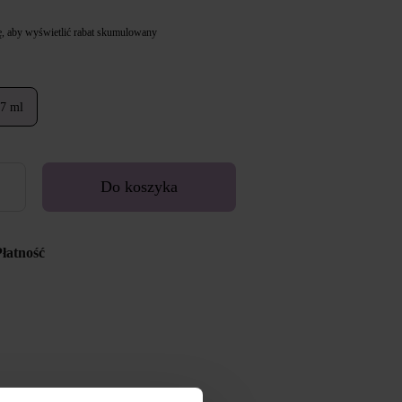
ę
, aby wyświetlić rabat skumulowany
7 ml
Do koszyka
Płatność