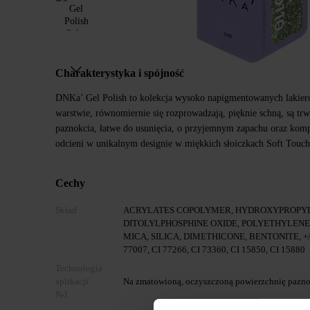
Charakterystyka i spójność
DNKa’ Gel Polish to kolekcja wysoko napigmentowanych lakier
warstwie, równomiernie się rozprowadzają, pięknie schną, są trw
paznokcia, łatwe do usunięcia, o przyjemnym zapachu oraz kom
odcieni w unikalnym designie w miękkich słoiczkach Soft Touch
Cechy
Skład
ACRYLATES COPOLYMER, HYDROXYPROPY
DITOLYLPHOSPHINE OXIDE, POLYETHYLEN
MICA, SILICA, DIMETHICONE, BENTONITE, +/- CI
77007, CI 77266, CI 73360, CI 15850, CI 15880
Technologia
aplikacji
Na zmatowioną, oczyszczoną powierzchnię paznok
№1