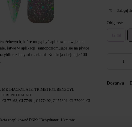
Zaloguj si
%
Objętość
12 ml
ów żelowych, które mogą być aplikowane w jednej
ałe, łatwe w aplikacji, samopoziomujące się na płytce
patybilne z innymi markami. Kolekcja obejmuje 100
.
Dostawa
L METHACRYLATE, TRIMETHYLBENZOYL
E TEREPHTHALATE,
 77163, CI 77491, CI 77492, CI 77891, CI 77000, CI
cia zaaplikować DNKa’ Dehydrator -1 krotnie.