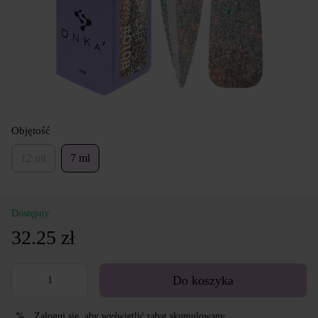
Objętość
12 ml
7 ml
Dostępny
32.25 zł
Do koszyka
Zaloguj się
, aby wyświetlić rabat skumulowany
%