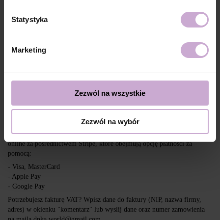
Dostawa
Płatność
Statystyka
Wysyłka realizowana jest na cały świat z Polski za pośrednictwem firm
kurierskich DPD, Inpost i Poczta Polska.
Marketing
Darmowa dostawa przy zakupach powyżej 650 zł.
Nasza firma nie ponosi odpowiedzialności za cła i inne dodatkowe
opłaty, które mogą zostać naliczone w Twoim kraju przy odbiorze
przesyłki. Prosimy wziąć to pod uwagę przy składaniu zamówienia poza
Zezwól na wszystkie
tereny UE.
Zezwól na wybór
Czytaj więcej
Chcemy, aby zakupy były szybkie i łatwe, dlatego akceptujemy płatności
online za pośrednictwem Stripe, które obejmują opcję płatności za
pomocą:
- Visa, MasterCard
- Apple Pay
- Google Pay
Potrzebujesz fakturę VAT? Wpisz dane do faktury (NIP, nazwa firmy,
adres) w okienku "komentarz" lub wyslij dane oraz numer zamowienia
na maila dnka.world@gmail.com