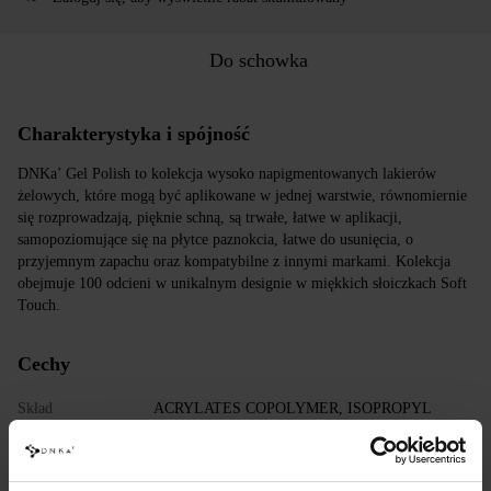
Do schowka
Charakterystyka i spójność
DNKa’ Gel Polish to kolekcja wysoko napigmentowanych lakierów
żelowych, które mogą być aplikowane w jednej warstwie, równomiernie
się rozprowadzają, pięknie schną, są trwałe, łatwe w aplikacji,
samopoziomujące się na płytce paznokcia, łatwe do usunięcia, o
przyjemnym zapachu oraz kompatybilne z innymi markami. Kolekcja
obejmuje 100 odcieni w unikalnym designie w miękkich słoiczkach Soft
Touch.
Cechy
Skład
ACRYLATES COPOLYMER, ISOPROPYL
ALCOHOL, ISOPROPYL TITANIUM
TRIISOSTEARATE, DIMETHICONE,
HYDROXYPROPYL METHACRYLATE, BIS-
TRIMETHYLBENZOYL PHENYLPHOSPHINE