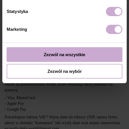
Dostawa
Płatność
Statystyka
Wysyłka realizowana jest na cały świat z Polski za pośrednictwem firm
kurierskich DPD, Inpost i Poczta Polska.
Marketing
Darmowa dostawa przy zakupach powyżej 650 zł.
Nasza firma nie ponosi odpowiedzialności za cła i inne dodatkowe
opłaty, które mogą zostać naliczone w Twoim kraju przy odbiorze
przesyłki. Prosimy wziąć to pod uwagę przy składaniu zamówienia poza
Zezwól na wszystkie
tereny UE.
Zezwól na wybór
Czytaj więcej
Chcemy, aby zakupy były szybkie i łatwe, dlatego akceptujemy płatności
online za pośrednictwem Stripe, które obejmują opcję płatności za
pomocą:
- Visa, MasterCard
- Apple Pay
- Google Pay
Potrzebujesz fakturę VAT? Wpisz dane do faktury (NIP, nazwa firmy,
adres) w okienku "komentarz" lub wyslij dane oraz numer zamowienia
na maila dnka.world@gmail.com