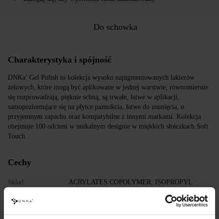
Do schowka
Charakterystyka i spójność
DNKa’ Gel Polish to kolekcja wysoko napigmentowanych lakierów
żelowych, które mogą być aplikowane w jednej warstwie, równomiernie
się rozprowadzają, pięknie schną, są trwałe, łatwe w aplikacji,
samopoziomujące się na płytce paznokcia, łatwe do usunięcia, o
przyjemnym zapachu oraz kompatybilne z innymi markami. Kolekcja
obejmuje 100 odcieni w unikalnym designie w miękkich słoiczkach Soft
Touch.
Cechy
Skład
ACRYLATES COPOLYMER, ISOPROPYL
ALCOHOL, ISOPROPYL TITANIUM
TRIISOSTEARATE, DIMETHICONE,
HYDROXYPROPYL METHACRYLATE, BIS-
TRIMETHYLBENZOYL PHENYLPHOSPHINE