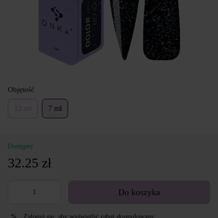
Objętość
12 ml
7 ml
Dostępny
32.25 zł
Do koszyka
Zaloguj się
, aby wyświetlić rabat skumulowany
%