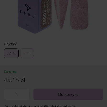
Objętość
12 ml
7 ml
Dostępny
45.15 zł
Do koszyka
Zaloguj się
, aby wyświetlić rabat skumulowany
%