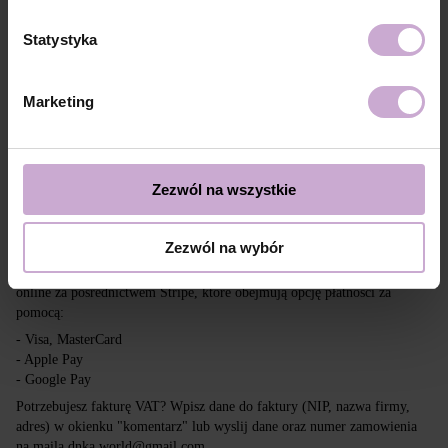
Dostawa
Płatność
Statystyka
Wysyłka realizowana jest na cały świat z Polski za pośrednictwem firm
kurierskich DPD, Inpost i Poczta Polska.
Marketing
Darmowa dostawa przy zakupach powyżej 650 zł.
Nasza firma nie ponosi odpowiedzialności za cła i inne dodatkowe
opłaty, które mogą zostać naliczone w Twoim kraju przy odbiorze
przesyłki. Prosimy wziąć to pod uwagę przy składaniu zamówienia poza
Zezwól na wszystkie
tereny UE.
Zezwól na wybór
Czytaj więcej
Chcemy, aby zakupy były szybkie i łatwe, dlatego akceptujemy płatności
online za pośrednictwem Stripe, które obejmują opcję płatności za
pomocą:
- Visa, MasterCard
- Apple Pay
- Google Pay
Potrzebujesz fakturę VAT? Wpisz dane do faktury (NIP, nazwa firmy,
adres) w okienku "komentarz" lub wyslij dane oraz numer zamowienia
na maila dnka.world@gmail.com