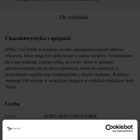
Do schowka
Charakterystyka i spójność
DNKa’ Gel Polish to kolekcja wysoko napigmentowanych lakierów
żelowych, które mogą być aplikowane w jednej warstwie, równomiernie
się rozprowadzają, pięknie schną, są trwałe, łatwe w aplikacji,
samopoziomujące się na płytce paznokcia, łatwe do usunięcia, o
przyjemnym zapachu oraz kompatybilne z innymi markami. Kolekcja
obejmuje 100 odcieni w unikalnym designie w miękkich słoiczkach Soft
Touch.
Cechy
Skład
ACRYLATES COPOLYMER,
HYDROXYPROPYL METHACRYLATE,
TRIMETHYLBENZOYL DITOLYLPHOSPHINE
OXIDE, POLYETHYLENE TEREPHTHALATE,
MICA, SILICA, DIMETHICONE, BENTONITE,