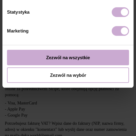
Dostawa
Płatność
Statystyka
Wysyłka realizowana jest na cały świat z Polski za pośrednictwem firm
kurierskich DPD, Inpost i Poczta Polska.
Marketing
Darmowa dostawa przy zakupach powyżej 650 zł.
Nasza firma nie ponosi odpowiedzialności za cła i inne dodatkowe
opłaty, które mogą zostać naliczone w Twoim kraju przy odbiorze
przesyłki. Prosimy wziąć to pod uwagę przy składaniu zamówienia poza
Zezwól na wszystkie
tereny UE.
Zezwól na wybór
Czytaj więcej
Chcemy, aby zakupy były szybkie i łatwe, dlatego akceptujemy płatności
online za pośrednictwem Stripe, które obejmują opcję płatności za
pomocą:
- Visa, MasterCard
- Apple Pay
- Google Pay
Potrzebujesz fakturę VAT? Wpisz dane do faktury (NIP, nazwa firmy,
adres) w okienku "komentarz" lub wyslij dane oraz numer zamowienia
na maila dnka.world@gmail.com