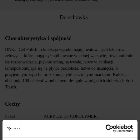
Do schowka
Charakterystyka i spójność
DNKa’ Gel Polish to kolekcja wysoko napigmentowanych lakierów
żelowych, które mogą być aplikowane w jednej warstwie, równomiernie
się rozprowadzają, pięknie schną, są trwałe, łatwe w aplikacji,
samopoziomujące się na płytce paznokcia, łatwe do usunięcia, o
przyjemnym zapachu oraz kompatybilne z innymi markami. Kolekcja
obejmuje 100 odcieni w unikalnym designie w miękkich słoiczkach Soft
Touch.
Cechy
Skład
ACRYLATES COPOLYMER,
HYDROXYPROPYL METHACRYLATE,
TRIMETHYLBENZOYL DITOLYLPHOSPHINE
OXIDE, POLYETHYLENE TEREPHTHALATE,
MICA, SILICA, DIMETHICONE, BENTONITE,