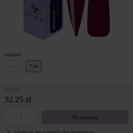
Objętość
12 ml
7 ml
Dostępny
32.25 zł
Do koszyka
Zaloguj się
, aby wyświetlić rabat skumulowany
%