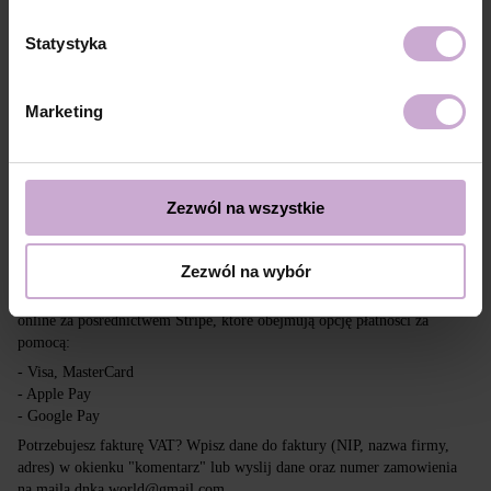
Dostawa
Płatność
Statystyka
Wysyłka realizowana jest na cały świat z Polski za pośrednictwem firm
kurierskich DPD, Inpost i Poczta Polska.
Marketing
Darmowa dostawa przy zakupach powyżej 650 zł.
Nasza firma nie ponosi odpowiedzialności za cła i inne dodatkowe
opłaty, które mogą zostać naliczone w Twoim kraju przy odbiorze
przesyłki. Prosimy wziąć to pod uwagę przy składaniu zamówienia poza
Zezwól na wszystkie
tereny UE.
Zezwól na wybór
Czytaj więcej
Chcemy, aby zakupy były szybkie i łatwe, dlatego akceptujemy płatności
online za pośrednictwem Stripe, które obejmują opcję płatności za
pomocą:
- Visa, MasterCard
- Apple Pay
- Google Pay
Potrzebujesz fakturę VAT? Wpisz dane do faktury (NIP, nazwa firmy,
adres) w okienku "komentarz" lub wyslij dane oraz numer zamowienia
na maila dnka.world@gmail.com