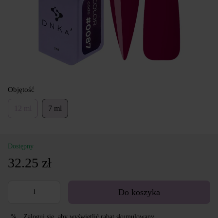
Objętość
12 ml
7 ml
Dostępny
32.25 zł
Do koszyka
Zaloguj się
, aby wyświetlić rabat skumulowany
%