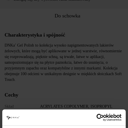
Do schowka
Charakterystyka i spójność
DNKa’ Gel Polish to kolekcja wysoko napigmentowanych lakierów
żelowych, które mogą być aplikowane w jednej warstwie, równomiernie
się rozprowadzają, pięknie schną, są trwałe, łatwe w aplikacji,
samopoziomujące się na płytce paznokcia, łatwe do usunięcia, o
przyjemnym zapachu oraz kompatybilne z innymi markami. Kolekcja
obejmuje 100 odcieni w unikalnym designie w miękkich słoiczkach Soft
Touch.
Cechy
Skład
ACRYLATES COPOLYMER, ISOPROPYL
ALCOHOL, ISOPROPYL TITANIUM
TRIISOSTEARATE, DIMETHICONE,
HYDROXYPROPYL METHACRYLATE, BIS-
TRIMETHYLBENZOYL PHENYLPHOSPHINE