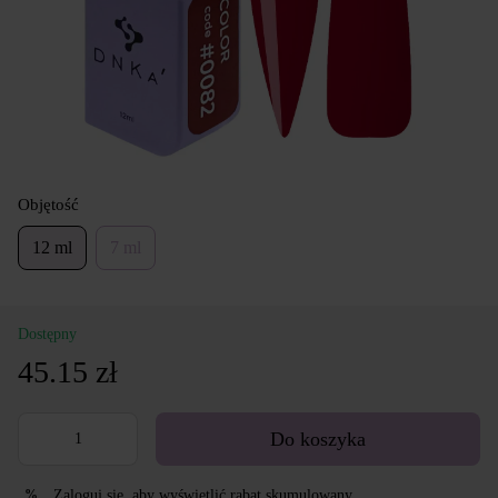
Objętość
12 ml
7 ml
Dostępny
45.15 zł
Do koszyka
Zaloguj się
, aby wyświetlić rabat skumulowany
%