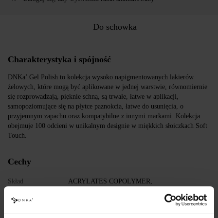
Do schowka
Charakterystyka i spójność
DNKa’ Gel Polish to kolekcja wysoko napigmentowanych lakierów
żelowych, które mogą być aplikowane w jednej warstwie, równomiernie
się rozprowadzają, pięknie schną, są trwałe, łatwe w aplikacji,
samopoziomujące się na płytce paznokcia, łatwe do usunięcia, o
przyjemnym zapachu oraz kompatybilne z innymi markami. Kolekcja
obejmuje 100 odcieni w unikalnym designie w miękkich słoiczkach Soft
Touch.
Cechy
Skład
ACRYLATES COPOLYMER,
HYDROXYPROPYL METHACRYLATE,
TRIMETHYLBENZOYL DITOLYLPHOSPHINE
OXIDE, POLYETHYLENE TEREPHTHALATE,
MICA, SILICA, DIMETHICONE, BENTONITE,