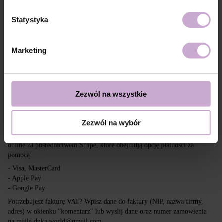
Dostawa
Płatność
Statystyka
Wysyłka realizowana jest na cały świat z Polski za pośrednictwem firm
kurierskich DPD, Inpost i Poczta Polska.
Marketing
Darmowa dostawa przy zakupach powyżej 650 zł.
Nasza firma nie ponosi odpowiedzialności za cła i inne dodatkowe
opłaty, które mogą zostać naliczone w Twoim kraju przy odbiorze
przesyłki. Prosimy wziąć to pod uwagę przy składaniu zamówienia poza
Zezwól na wszystkie
tereny UE.
Zezwól na wybór
Czytaj więcej
Chcemy, aby zakupy były szybkie i łatwe, dlatego akceptujemy płatności
online za pośrednictwem Stripe, które obejmują opcję płatności za
pomocą:
- Visa, MasterCard
- Apple Pay
- Google Pay
Potrzebujesz fakturę VAT? Wpisz dane do faktury (NIP, nazwa firmy,
adres) w okienku "komentarz" lub wyslij dane oraz numer zamowienia
na maila dnka.world@gmail.com