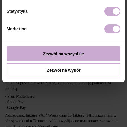
Dostawa
Płatność
Statystyka
Wysyłka realizowana jest na cały świat z Polski za pośrednictwem firm
kurierskich DPD, Inpost i Poczta Polska.
Marketing
Darmowa dostawa przy zakupach powyżej 650 zł.
Nasza firma nie ponosi odpowiedzialności za cła i inne dodatkowe
opłaty, które mogą zostać naliczone w Twoim kraju przy odbiorze
przesyłki. Prosimy wziąć to pod uwagę przy składaniu zamówienia poza
Zezwól na wszystkie
tereny UE.
Zezwól na wybór
Czytaj więcej
Chcemy, aby zakupy były szybkie i łatwe, dlatego akceptujemy płatności
online za pośrednictwem Stripe, które obejmują opcję płatności za
pomocą:
- Visa, MasterCard
- Apple Pay
- Google Pay
Potrzebujesz fakturę VAT? Wpisz dane do faktury (NIP, nazwa firmy,
adres) w okienku "komentarz" lub wyslij dane oraz numer zamowienia
na maila dnka.world@gmail.com