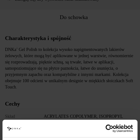
Do schowka
Charakterystyka i spójność
DNKa’ Gel Polish to kolekcja wysoko napigmentowanych lakierów
żelowych, które mogą być aplikowane w jednej warstwie, równomiernie
się rozprowadzają, pięknie schną, są trwałe, łatwe w aplikacji,
samopoziomujące się na płytce paznokcia, łatwe do usunięcia, o
przyjemnym zapachu oraz kompatybilne z innymi markami. Kolekcja
obejmuje 100 odcieni w unikalnym designie w miękkich słoiczkach Soft
Touch.
Cechy
Skład
ACRYLATES COPOLYMER, ISOPROPYL
ALCOHOL, ISOPROPYL TITANIUM
TRIISOSTEARATE, DIMETHICONE,
HYDROXYPROPYL METHACRYLATE, BIS-
TRIMETHYLBENZOYL PHENYLPHOSPHINE