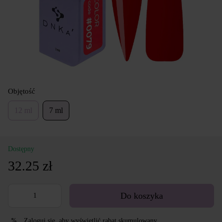
Objętość
12 ml
7 ml
Dostępny
32.25 zł
Do koszyka
Zaloguj się
, aby wyświetlić rabat skumulowany
%