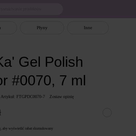
n
Płyny
Inne
a' Gel Polish
or #0070, 7 ml
Artykuł: FTGPDC0070-7
Zostaw opinię
ł
ę
, aby wyświetlić rabat skumulowany