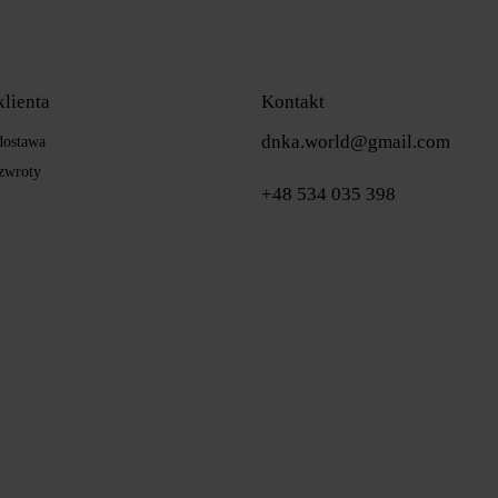
klienta
Kontakt
dnka.world@gmail.com
 dostawa
zwroty
+48 534 035 398