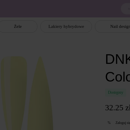
Żele
Lakiery hybrydowe
Nail desig
DNK
Col
Dostępny
32.25 z
Zaloguj si
%