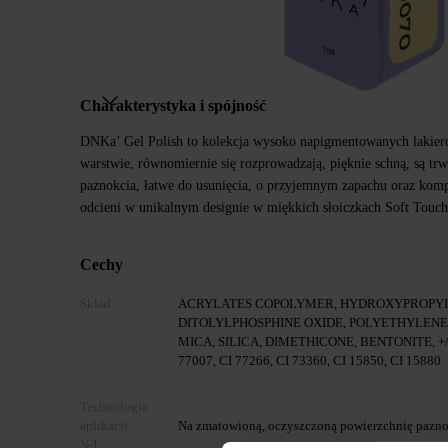
Charakterystyka i spójność
DNKa’ Gel Polish to kolekcja wysoko napigmentowanych lakier
warstwie, równomiernie się rozprowadzają, pięknie schną, są trw
paznokcia, łatwe do usunięcia, o przyjemnym zapachu oraz kom
odcieni w unikalnym designie w miękkich słoiczkach Soft Touch
Cechy
Skład
ACRYLATES COPOLYMER, HYDROXYPROPY
DITOLYLPHOSPHINE OXIDE, POLYETHYLEN
MICA, SILICA, DIMETHICONE, BENTONITE, +/- CI
77007, CI 77266, CI 73360, CI 15850, CI 15880
Technologia
aplikacji
Na zmatowioną, oczyszczoną powierzchnię paznok
№1