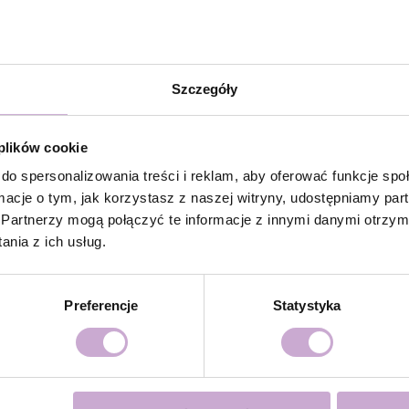
la dodatkowej przyczepności.
Szczegóły
/ Rubber Base i utwardzić w lampie LED 48W/36 W przez
olish i utwardzić w lampie LED 48W/36W przez 60/120
 plików cookie
ystycznie powłoki, zaleca się aplikacja drugiej warstwy z
do spersonalizowania treści i reklam, aby oferować funkcje sp
ormacje o tym, jak korzystasz z naszej witryny, udostępniamy p
mpie LED 48W/36w przez 120 sekund dla doskonałego
Partnerzy mogą połączyć te informacje z innymi danymi otrzym
nia z ich usług.
over lub poprzez piłowanie.
Preferencje
Statystyka
się
cą