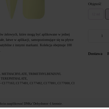
Objętość
12 ml
ów żelowych, które mogą być aplikowane w jednej
ałe, łatwe w aplikacji, samopoziomujące się na płytce
patybilne z innymi markami. Kolekcja obejmuje 100
.
Dostawa
L METHACRYLATE, TRIMETHYLBENZOYL
E TEREPHTHALATE,
 77163, CI 77491, CI 77492, CI 77891, CI 77000, CI
cia zaaplikować DNKa’ Dehydrator -1 krotnie.