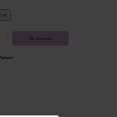
7 ml
Do koszyka
Płatność