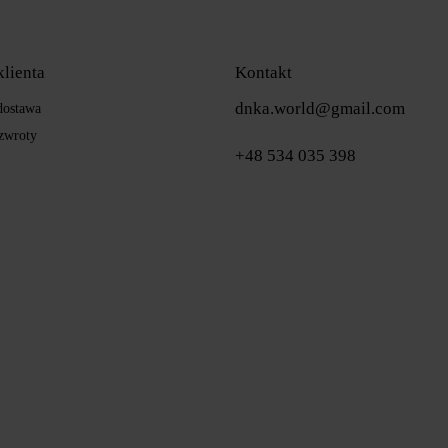
klienta
Kontakt
dnka.world@gmail.com
 dostawa
zwroty
+48 534 035 398