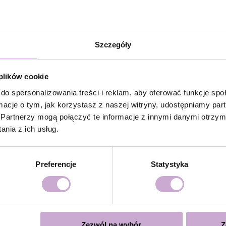
la dodatkowej przyczepności.
/ Rubber Base i utwardzić w lampie LED 48W/36 W przez
Szczegóły
olish i utwardzić w lampie LED 48W/36W przez 60/120
 plików cookie
ystycznie powłoki, zaleca się aplikacja drugiej warstwy z
do spersonalizowania treści i reklam, aby oferować funkcje sp
ormacje o tym, jak korzystasz z naszej witryny, udostępniamy p
mpie LED 48W/36w przez 120 sekund dla doskonałego
Partnerzy mogą połączyć te informacje z innymi danymi otrzym
nia z ich usług.
over lub poprzez piłowanie.
Preferencje
Statystyka
się
cą
Zezwól na wybór
Z