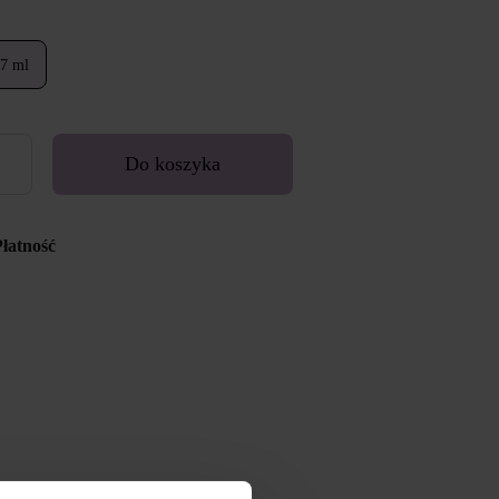
7 ml
Do koszyka
Płatność