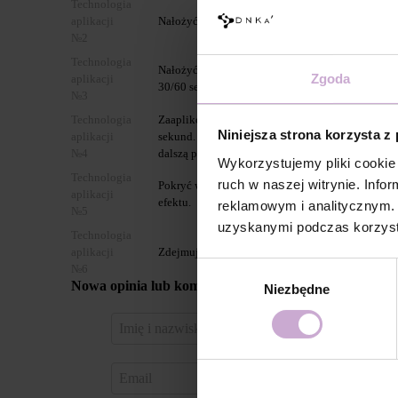
Technologia
aplikacji
Nałożyć jednokrotnie, primer DNKa’ Ultrabond d
№2
Technologia
Nałożyć bazę DNKa’ Multi Base/ Low Acid Base 
Zgoda
aplikacji
30/60 sekund
№3
Technologia
Zaaplikować 1 równomierną warstwę DNKa’ Gel P
Niniejsza strona korzysta z
aplikacji
sekund. Za dla uzyskania bardziej nasycone kolor
№4
dalszą polimeryzacją.
Wykorzystujemy pliki cookie 
Technologia
ruch w naszej witrynie. Inf
Pokryć wybranym topem DNKa’ i utwardzić w la
aplikacji
efektu.
reklamowym i analitycznym. 
№5
uzyskanymi podczas korzysta
Technologia
aplikacji
Zdejmujemy Gel Polish Color za pomocą Gel Rem
Wybór
№6
Nowa opinia lub komentarz
Niezbędne
zgody
Zaloguj 
za pomo