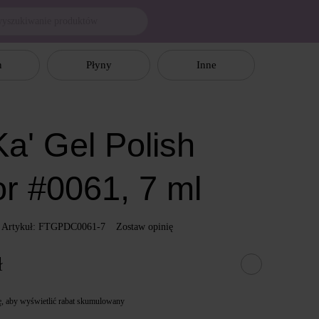
n
Płyny
Inne
a' Gel Polish
or #0061, 7 ml
Artykuł: FTGPDC0061-7
Zostaw opinię
ł
ę
, aby wyświetlić rabat skumulowany