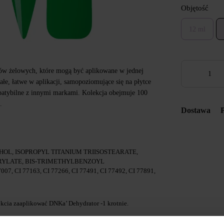
Objętość
12 ml
ów żelowych, które mogą być aplikowane w jednej
ałe, łatwe w aplikacji, samopoziomujące się na płytce
patybilne z innymi markami. Kolekcja obejmuje 100
.
Dostawa
OL, ISOPROPYL TITANIUM TRIISOSTEARATE,
YLATE, BIS-TRIMETHYLBENZOYL
7, CI 77163, CI 77266, CI 77491, CI 77492, CI 77891,
cia zaaplikować DNKa’ Dehydrator -1 krotnie.