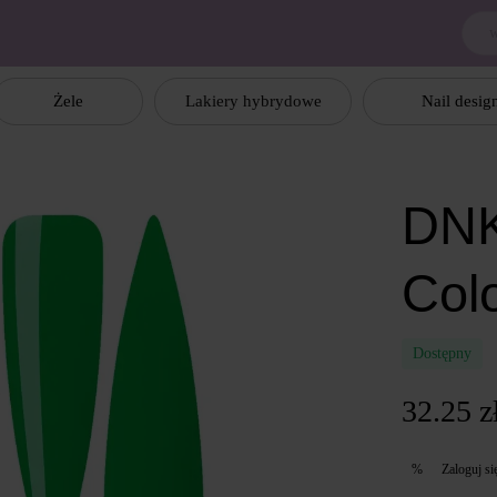
Żele
Lakiery hybrydowe
Nail desig
DNK
Col
Dostępny
32.25 z
Zaloguj si
%