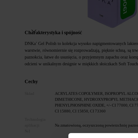
Charakterystyka i spójność
DNKa’ Gel Polish to kolekcja wysoko napigmentowanych lakier
warstwie, równomiernie się rozprowadzają, pięknie schną, są trw
paznokcia, łatwe do usunięcia, o przyjemnym zapachu oraz kom
odcieni w unikalnym designie w miękkich słoiczkach Soft Touch
Cechy
Skład
ACRYLATES COPOLYMER, ISOPROPYL ALCOH
DIMETHICONE, HYDROXYPROPYL METHACR
PHENYLPHOSPHINE OXIDE, +/- CI 77000, CI 7700
CI 15880, CI 15850, CI 73360
Technologia
aplikacji
Na zmatowioną, oczyszczoną powierzchnię paznok
№1