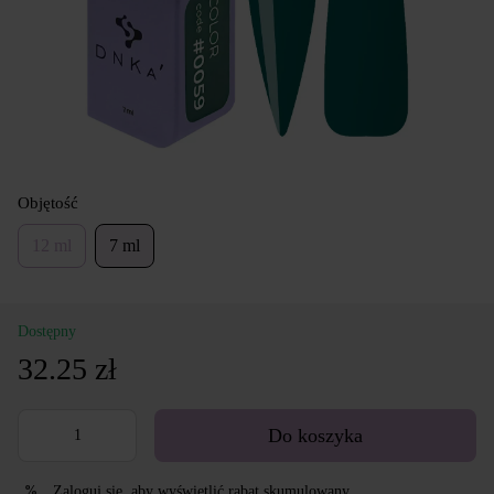
Objętość
12 ml
7 ml
Dostępny
32.25 zł
Do koszyka
Zaloguj się
, aby wyświetlić rabat skumulowany
%