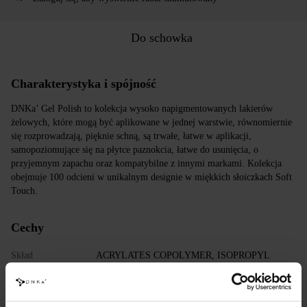
Do schowka
Charakterystyka i spójność
DNKa’ Gel Polish to kolekcja wysoko napigmentowanych lakierów
żelowych, które mogą być aplikowane w jednej warstwie, równomiernie
się rozprowadzają, pięknie schną, są trwałe, łatwe w aplikacji,
samopoziomujące się na płytce paznokcia, łatwe do usunięcia, o
przyjemnym zapachu oraz kompatybilne z innymi markami. Kolekcja
obejmuje 100 odcieni w unikalnym designie w miękkich słoiczkach Soft
Touch.
Cechy
Skład
ACRYLATES COPOLYMER, ISOPROPYL
ALCOHOL, ISOPROPYL TITANIUM
TRIISOSTEARATE, DIMETHICONE,
HYDROXYPROPYL METHACRYLATE, BIS-
TRIMETHYLBENZOYL PHENYLPHOSPHINE