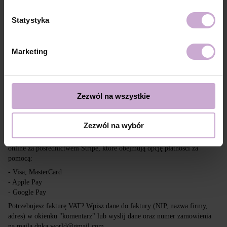
Dostawa
Płatność
Statystyka
Wysyłka realizowana jest na cały świat z Polski za pośrednictwem firm
kurierskich DPD, Inpost i Poczta Polska.
Marketing
Darmowa dostawa przy zakupach powyżej 650 zł.
Nasza firma nie ponosi odpowiedzialności za cła i inne dodatkowe
opłaty, które mogą zostać naliczone w Twoim kraju przy odbiorze
przesyłki. Prosimy wziąć to pod uwagę przy składaniu zamówienia poza
Zezwól na wszystkie
tereny UE.
Zezwól na wybór
Czytaj więcej
Chcemy, aby zakupy były szybkie i łatwe, dlatego akceptujemy płatności
online za pośrednictwem Stripe, które obejmują opcję płatności za
pomocą:
- Visa, MasterCard
- Apple Pay
- Google Pay
Potrzebujesz fakturę VAT? Wpisz dane do faktury (NIP, nazwa firmy,
adres) w okienku "komentarz" lub wyslij dane oraz numer zamowienia
na maila dnka.world@gmail.com