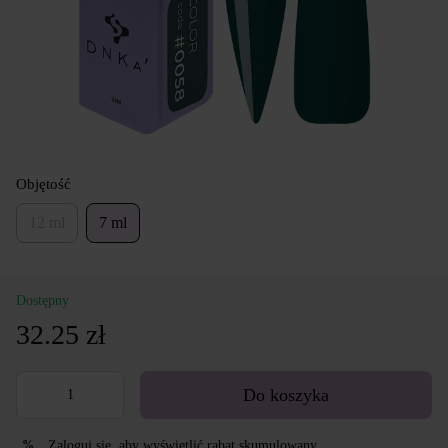
Objętość
12 ml
7 ml
Dostępny
32.25 zł
Do koszyka
Zaloguj się
, aby wyświetlić rabat skumulowany
%