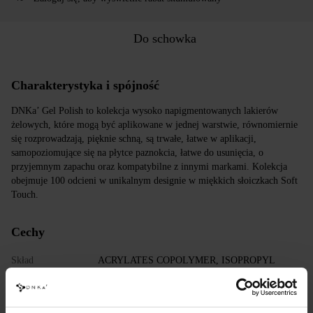
Do schowka
Charakterystyka i spójność
DNKa’ Gel Polish to kolekcja wysoko napigmentowanych lakierów
żelowych, które mogą być aplikowane w jednej warstwie, równomiernie
się rozprowadzają, pięknie schną, są trwałe, łatwe w aplikacji,
samopoziomujące się na płytce paznokcia, łatwe do usunięcia, o
przyjemnym zapachu oraz kompatybilne z innymi markami. Kolekcja
obejmuje 100 odcieni w unikalnym designie w miękkich słoiczkach Soft
Touch.
Cechy
Skład
ACRYLATES COPOLYMER, ISOPROPYL
ALCOHOL, ISOPROPYL TITANIUM
TRIISOSTEARATE, DIMETHICONE,
HYDROXYPROPYL METHACRYLATE, BIS-
TRIMETHYLBENZOYL PHENYLPHOSPHINE