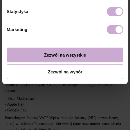
Dostawa
Płatność
Statystyka
Wysyłka realizowana jest na cały świat z Polski za pośrednictwem firm
kurierskich DPD, Inpost i Poczta Polska.
Marketing
Darmowa dostawa przy zakupach powyżej 650 zł.
Nasza firma nie ponosi odpowiedzialności za cła i inne dodatkowe
opłaty, które mogą zostać naliczone w Twoim kraju przy odbiorze
przesyłki. Prosimy wziąć to pod uwagę przy składaniu zamówienia poza
Zezwól na wszystkie
tereny UE.
Zezwól na wybór
Czytaj więcej
Chcemy, aby zakupy były szybkie i łatwe, dlatego akceptujemy płatności
online za pośrednictwem Stripe, które obejmują opcję płatności za
pomocą:
- Visa, MasterCard
- Apple Pay
- Google Pay
Potrzebujesz fakturę VAT? Wpisz dane do faktury (NIP, nazwa firmy,
adres) w okienku "komentarz" lub wyslij dane oraz numer zamowienia
na maila dnka.world@gmail.com