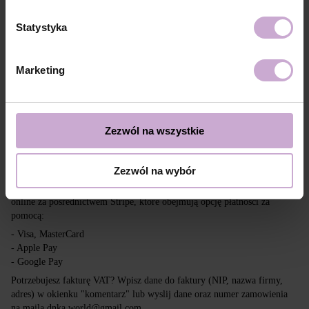
Dostawa
Płatność
Statystyka
Wysyłka realizowana jest na cały świat z Polski za pośrednictwem firm
kurierskich DPD, Inpost i Poczta Polska.
Marketing
Darmowa dostawa przy zakupach powyżej 650 zł.
Nasza firma nie ponosi odpowiedzialności za cła i inne dodatkowe
opłaty, które mogą zostać naliczone w Twoim kraju przy odbiorze
przesyłki. Prosimy wziąć to pod uwagę przy składaniu zamówienia poza
Zezwól na wszystkie
tereny UE.
Zezwól na wybór
Czytaj więcej
Chcemy, aby zakupy były szybkie i łatwe, dlatego akceptujemy płatności
online za pośrednictwem Stripe, które obejmują opcję płatności za
pomocą:
- Visa, MasterCard
- Apple Pay
- Google Pay
Potrzebujesz fakturę VAT? Wpisz dane do faktury (NIP, nazwa firmy,
adres) w okienku "komentarz" lub wyslij dane oraz numer zamowienia
na maila dnka.world@gmail.com