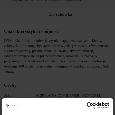
Do schowka
Charakterystyka i spójność
DNKa’ Gel Polish to kolekcja wysoko napigmentowanych lakierów
żelowych, które mogą być aplikowane w jednej warstwie, równomiernie
się rozprowadzają, pięknie schną, są trwałe, łatwe w aplikacji,
samopoziomujące się na płytce paznokcia, łatwe do usunięcia, o
przyjemnym zapachu oraz kompatybilne z innymi markami. Kolekcja
obejmuje 100 odcieni w unikalnym designie w miękkich słoiczkach Soft
Touch.
Cechy
Skład
ACRYLATES COPOLYMER, ISOPROPYL
ALCOHOL, ISOPROPYL TITANIUM
TRIISOSTEARATE, DIMETHICONE,
HYDROXYPROPYL METHACRYLATE, BIS-
TRIMETHYLBENZOYL PHENYLPHOSPHINE