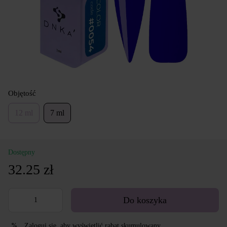
Objętość
12 ml
7 ml
Dostępny
32.25 zł
Do koszyka
Zaloguj się
, aby wyświetlić rabat skumulowany
%