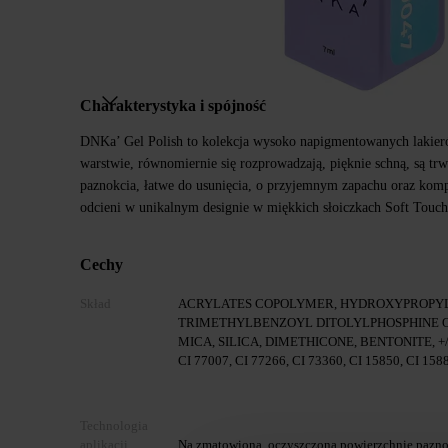
Charakterystyka i spójność
DNKa’ Gel Polish to kolekcja wysoko napigmentowanych lakier
warstwie, równomiernie się rozprowadzają, pięknie schną, są trw
paznokcia, łatwe do usunięcia, o przyjemnym zapachu oraz kom
odcieni w unikalnym designie w miękkich słoiczkach Soft Touch
Cechy
Skład
ACRYLATES COPOLYMER, HYDROXYPROPY
TRIMETHYLBENZOYL DITOLYLPHOSPHINE O
MICA, SILICA, DIMETHICONE, BENTONITE, +/- C
CI 77007, CI 77266, CI 73360, CI 15850, CI 158
Technologia
aplikacji
Na zmatowioną, oczyszczoną powierzchnię paznok