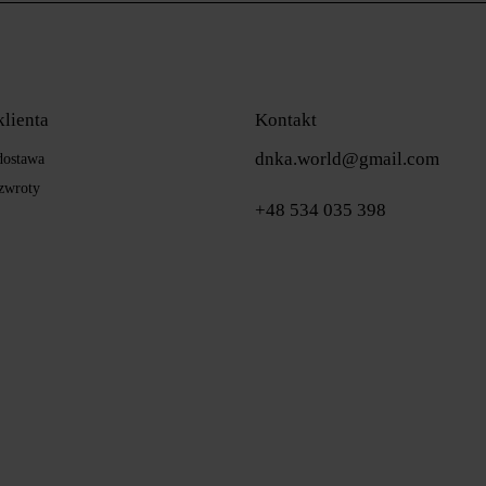
klienta
Kontakt
dnka.world@gmail.com
 dostawa
zwroty
+48 534 035 398