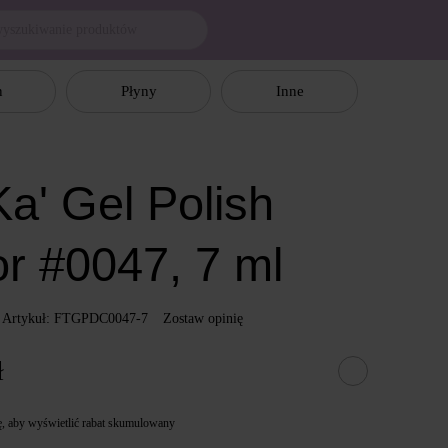
n
Płyny
Inne
a' Gel Polish
or #0047, 7 ml
Artykuł: FTGPDC0047-7
Zostaw opinię
ł
ę
, aby wyświetlić rabat skumulowany