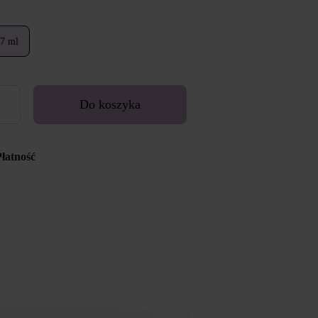
7 ml
Do koszyka
Płatność