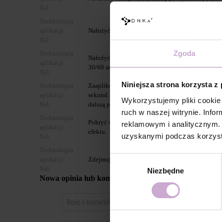
№1
Technologia
aplikacji
Nałożyć jednokrotnie, primer DNKa’ Ultrabond d
№2
Zgoda
Technologia
Nałożyć bazę DNKa’ Multi Base/ Low Acid Base 
aplikacji
30/60 sekund
№3
Niniejsza strona korzysta z
Technologia
Zaaplikować 1 równomierną warstwę DNKa’ Gel P
aplikacji
sekund. Za dla uzyskania bardziej nasycone kolor
Wykorzystujemy pliki cookie 
№4
dalszą polimeryzacją.
ruch w naszej witrynie. Inf
Technologia
Pokryć wybranym topem DNKa’ i utwardzić w la
reklamowym i analitycznym. 
aplikacji
efektu.
uzyskanymi podczas korzysta
№5
Technologia
Wybór
aplikacji
Zdejmujemy Gel Polish Color za pomocą Gel Rem
№6
Niezbędne
zgody
Nowa opinia lub komentarz
Zaloguj 
za pomo