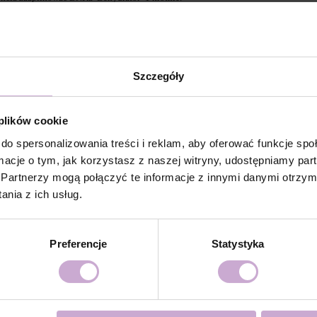
la dodatkowej przyczepności.
Szczegóły
/ Rubber Base i utwardzić w lampie LED 48W/36 W przez
 plików cookie
olish i utwardzić w lampie LED 48W/36W przez 60/120
ystycznie powłoki, zaleca się aplikacja drugiej warstwy z
do spersonalizowania treści i reklam, aby oferować funkcje sp
ormacje o tym, jak korzystasz z naszej witryny, udostępniamy p
mpie LED 48W/36w przez 120 sekund dla doskonałego
Partnerzy mogą połączyć te informacje z innymi danymi otrzym
nia z ich usług.
over lub poprzez piłowanie.
Preferencje
Statystyka
się
cą