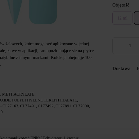
Objętość
12 ml
ów żelowych, które mogą być aplikowane w jednej
ałe, łatwe w aplikacji, samopoziomujące się na płytce
patybilne z innymi markami. Kolekcja obejmuje 100
.
Dostawa
L METHACRYLATE,
XIDE, POLYETHYLENE TEREPHTHALATE,
I 77163, CI 77491, CI 77492, CI 77891, CI 77000,
80
cia zaaplikować DNKa’ Dehydrator -1 krotnie.