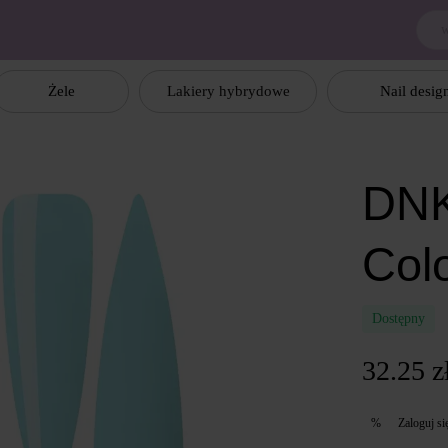
Żele
Lakiery hybrydowe
Nail desig
DNK
Col
Dostępny
32.25 z
Zaloguj si
%