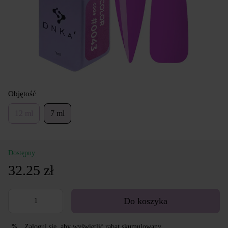
Objętość
12 ml
7 ml
Dostępny
32.25 zł
Do koszyka
Zaloguj się
, aby wyświetlić rabat skumulowany
%