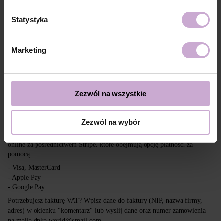
Dostawa
Płatność
Statystyka
Wysyłka realizowana jest na cały świat z Polski za pośrednictwem firm
kurierskich DPD, Inpost i Poczta Polska.
Marketing
Darmowa dostawa przy zakupach powyżej 650 zł.
Nasza firma nie ponosi odpowiedzialności za cła i inne dodatkowe
opłaty, które mogą zostać naliczone w Twoim kraju przy odbiorze
przesyłki. Prosimy wziąć to pod uwagę przy składaniu zamówienia poza
Zezwól na wszystkie
tereny UE.
Zezwól na wybór
Czytaj więcej
Chcemy, aby zakupy były szybkie i łatwe, dlatego akceptujemy płatności
online za pośrednictwem Stripe, które obejmują opcję płatności za
pomocą:
- Visa, MasterCard
- Apple Pay
- Google Pay
Potrzebujesz fakturę VAT? Wpisz dane do faktury (NIP, nazwa firmy,
adres) w okienku "komentarz" lub wyslij dane oraz numer zamowienia
na maila dnka.world@gmail.com