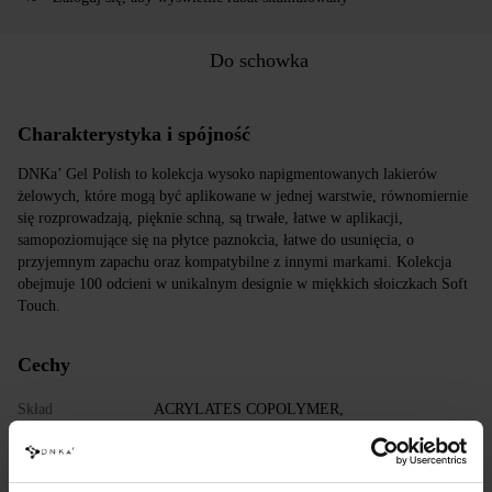
Do schowka
Charakterystyka i spójność
DNKa’ Gel Polish to kolekcja wysoko napigmentowanych lakierów
żelowych, które mogą być aplikowane w jednej warstwie, równomiernie
się rozprowadzają, pięknie schną, są trwałe, łatwe w aplikacji,
samopoziomujące się na płytce paznokcia, łatwe do usunięcia, o
przyjemnym zapachu oraz kompatybilne z innymi markami. Kolekcja
obejmuje 100 odcieni w unikalnym designie w miękkich słoiczkach Soft
Touch.
Cechy
Skład
ACRYLATES COPOLYMER,
HYDROXYPROPYL METHACRYLATE,
TRIMETHYLBENZOYL DITOLYLPHOSPHINE
OXIDE, POLYETHYLENE
TEREPHTHALATE,MICA, SILICA,