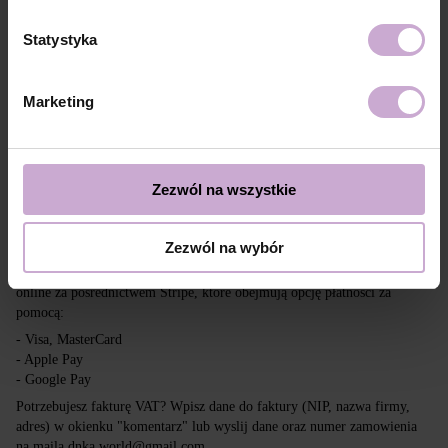
Dostawa
Płatność
Statystyka
Wysyłka realizowana jest na cały świat z Polski za pośrednictwem firm
kurierskich DPD, Inpost i Poczta Polska.
Marketing
Darmowa dostawa przy zakupach powyżej 650 zł.
Nasza firma nie ponosi odpowiedzialności za cła i inne dodatkowe
opłaty, które mogą zostać naliczone w Twoim kraju przy odbiorze
przesyłki. Prosimy wziąć to pod uwagę przy składaniu zamówienia poza
Zezwól na wszystkie
tereny UE.
Zezwól na wybór
Czytaj więcej
Chcemy, aby zakupy były szybkie i łatwe, dlatego akceptujemy płatności
online za pośrednictwem Stripe, które obejmują opcję płatności za
pomocą:
- Visa, MasterCard
- Apple Pay
- Google Pay
Potrzebujesz fakturę VAT? Wpisz dane do faktury (NIP, nazwa firmy,
adres) w okienku "komentarz" lub wyslij dane oraz numer zamowienia
na maila dnka.world@gmail.com