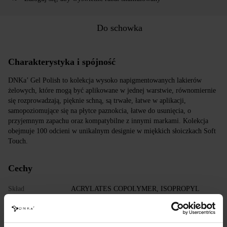
Do schowka
Charakterystyka i spójność
DNKa’ Gel Polish to kolekcja wysoko napigmentowanych lakierów
żelowych, które mogą być aplikowane w jednej warstwie, równomiernie
się rozprowadzają, pięknie schną, są trwałe, łatwe w aplikacji,
samopoziomujące się na płytce paznokcia, łatwe do usunięcia, o
przyjemnym zapachu oraz kompatybilne z innymi markami. Kolekcja
obejmuje 100 odcieni w unikalnym designie w miękkich słoiczkach Soft
Touch.
Cechy
Skład
ACRYLATES COPOLYMER, ISOPROPYL
ALCOHOL, ISOPROPYL TITANIUM
TRIISOSTEARATE, DIMETHICONE,
HYDROXYPROPYL METHACRYLATE, BIS-
TRIMETHYLBENZOYL PHENYLPHOSPHINE