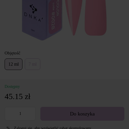
Objętość
12 ml
7 ml
Dostępny
45.15 zł
Do koszyka
Zaloguj się
, aby wyświetlić rabat skumulowany
%