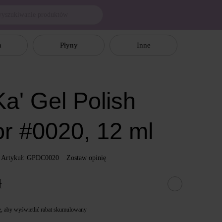
n
Płyny
Inne
a' Gel Polish
or #0020, 12 ml
Artykuł: GPDC0020
Zostaw opinię
ł
ę
, aby wyświetlić rabat skumulowany