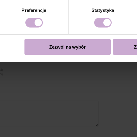
ystycznie powłoki, zaleca się aplikacja drugiej warstwy z
Preferencje
Statystyka
mpie LED 48W/36w przez 120 sekund dla doskonałego
over lub poprzez piłowanie.
Zezwól na wybór
Z
się
cą