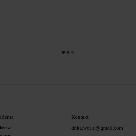
klienta
Kontakt
dnka.world@gmail.com
 dostawa