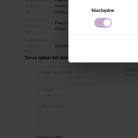
Wybór
aplikacji
sekund. Za dla uzyskania bardziej nasycone kolor
Niezbędne
zgody
№4
dalszą polimeryzacją.
Technologia
Pokryć wybranym topem DNKa’ i utwardzić w la
aplikacji
efektu.
№5
Technologia
aplikacji
Zdejmujemy Gel Polish Color za pomocą Gel Rem
№6
Nowa opinia lub komentarz
Zaloguj 
za pomo
Oceń produkt