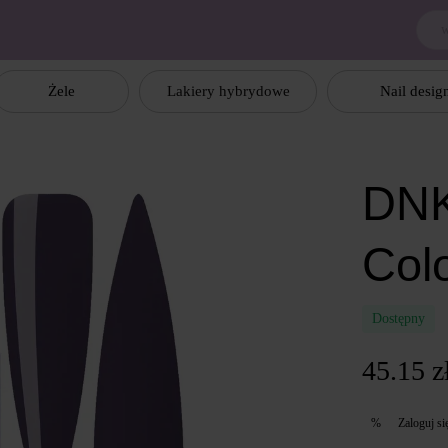
Żele
Lakiery hybrydowe
Nail desig
DNK
Col
Dostępny
45.15 z
Zaloguj si
%