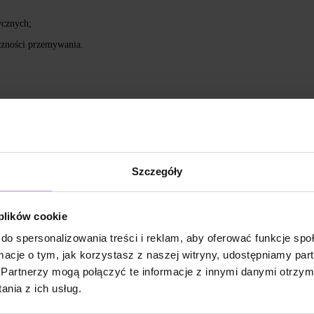
tycznych;
czności przemywania.
OL, ISOPROPYL TITANIUM TRIISOSTEARATE,
YLATE, BIS-TRIMETHYLBENZOYL
7, CI 77163, CI 77266, CI 77491, CI 77492, CI 77891,
Szczegóły
cia zaaplikować DNKa’ Dehydrator -1 krotnie.
 plików cookie
la dodatkowej przyczepności.
do spersonalizowania treści i reklam, aby oferować funkcje sp
ormacje o tym, jak korzystasz z naszej witryny, udostępniamy p
Partnerzy mogą połączyć te informacje z innymi danymi otrzym
/ Rubber Base i utwardzić w lampie LED 48W/36 W przez
nia z ich usług.
olish i utwardzić w lampie LED 48W/36W przez 60/120