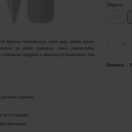
Objętość
12 ml
ch lakierów hybrydowych, które mają idealne krycie,
mowania na płytce paznokcia, łatwo rozpuszczalne,
z unikalnym designem w aksamitnych buteleczkach Soft
Dostawa
 pierwszej warstwie;
h do 3-4 tygodni;
lub piłowaniem;