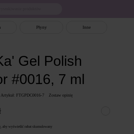
n
Płyny
Inne
a' Gel Polish
or #0016, 7 ml
Artykuł: FTGPDC0016-7
Zostaw opinię
ł
ę
, aby wyświetlić rabat skumulowany