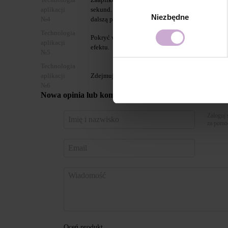
Wybór
aplikacji
sekund. Za dla uzyskania bardziej nasycone kolor
Niezbędne
zgody
№4
dalszą polimeryzacją.
Technologia
Pokryć wybranym topem DNKa’ i utwardzić w la
aplikacji
efektu.
№5
Technologia
aplikacji
Zdejmujemy Gel Polish Color za pomocą Gel Rem
№6
Nowa opinia lub komentarz
Zaloguj 
za pomo
Oceń produkt