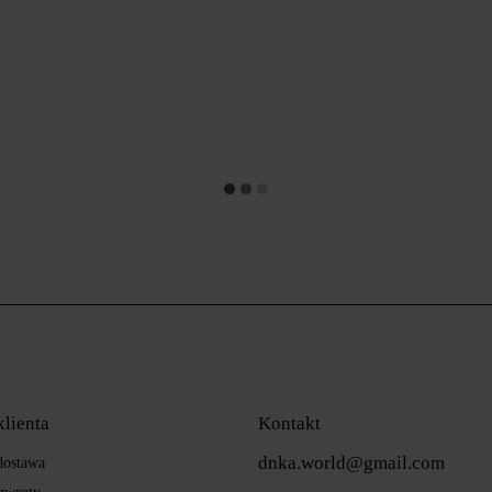
klienta
Kontakt
dnka.world@gmail.com
 dostawa