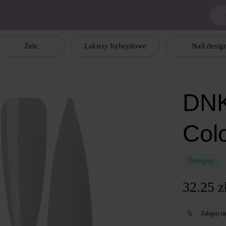
Żele
Lakiery hybrydowe
Nail desig
DNK
Col
Dostępny
32.25 z
Zaloguj si
%