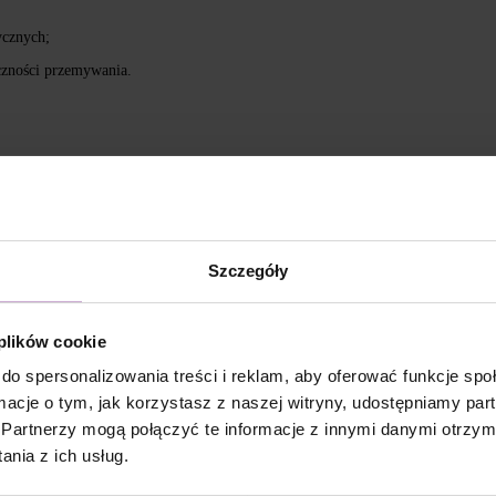
tycznych;
czności przemywania.
OL, ISOPROPYL TITANIUM TRIISOSTEARATE,
YLATE, BIS-TRIMETHYLBENZOYL
7, CI 77163, CI 77266, CI 77491, CI 77492, CI 77891,
Szczegóły
cia zaaplikować DNKa’ Dehydrator -1 krotnie.
 plików cookie
la dodatkowej przyczepności.
do spersonalizowania treści i reklam, aby oferować funkcje sp
ormacje o tym, jak korzystasz z naszej witryny, udostępniamy p
Partnerzy mogą połączyć te informacje z innymi danymi otrzym
/ Rubber Base i utwardzić w lampie LED 48W/36 W przez
nia z ich usług.
olish i utwardzić w lampie LED 48W/36W przez 60/120