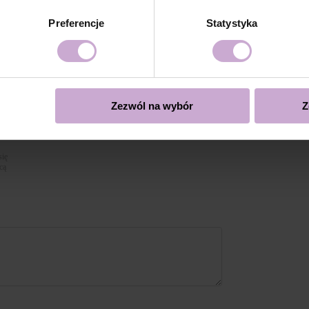
ystycznie powłoki, zaleca się aplikacja drugiej warstwy z
Preferencje
Statystyka
mpie LED 48W/36w przez 120 sekund dla doskonałego
over lub poprzez piłowanie.
Zezwól na wybór
Z
się
cą