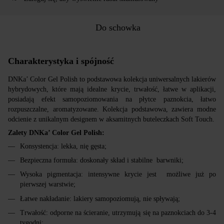
Do schowka
Charakterystyka i spójność
DNKa’ Color Gel Polish to podstawowa kolekcja uniwersalnych lakierów
hybrydowych, które mają idealne krycie, trwałość, łatwe w aplikacji,
posiadają efekt samopoziomowania na płytce paznokcia, łatwo
rozpuszczalne, aromatyzowane. Kolekcja podstawowa, zawiera modne
odcienie z unikalnym designem w aksamitnych buteleczkach Soft Touch.
Zalety DNKa’ Color Gel Polish:
Konsystencja: lekka, nię gęsta;
Bezpieczna formuła: doskonały skład i stabilne barwniki;
Wysoka pigmentacja: intensywne krycie jest możliwe już po
pierwszej warstwie;
Łatwe nakładanie: lakiery samopoziomują, nie spływają;
Trwałość: odporne na ścieranie, utrzymują się na paznokciach do 3-4
tygodni;