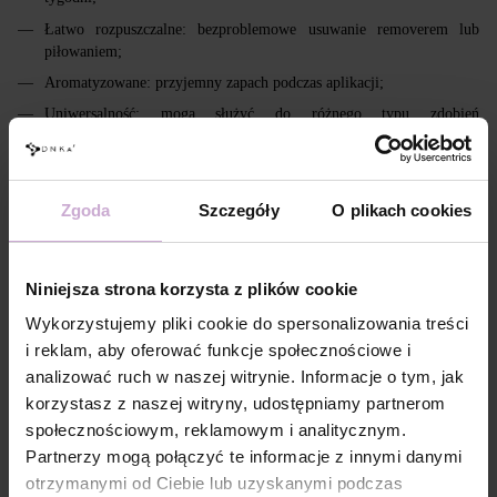
Łatwo rozpuszczalne: bezproblemowe usuwanie removerem lub
piłowaniem;
Aromatyzowane: przyjemny zapach podczas aplikacji;
Uniwersalność: mogą służyć do różnego typu zdobień
artystycznych;
Lekka warstwa lepka: ułatwia wykonanie zdobień bez konieczności
przemywania.
Zgoda
Szczegóły
O plikach cookies
Cechy
Niniejsza strona korzysta z plików cookie
Skład
ACRYLATES COPOLYMER,
HYDROXYPROPYL METHACRYLATE,
Wykorzystujemy pliki cookie do spersonalizowania treści
TRIMETHYLBENZOYL DITOLYLPHOSPHINE
i reklam, aby oferować funkcje społecznościowe i
OXIDE, POLYETHYLENE TEREPHTHALATE,
MICA, SILICA, DIMETHICONE, BENTONITE,
analizować ruch w naszej witrynie. Informacje o tym, jak
+/- CI 77163, CI 77491, CI 77492, CI 77891, CI
korzystasz z naszej witryny, udostępniamy partnerom
77000, CI 77007, CI 77266, CI 73360, CI 15850,
CI 15880
społecznościowym, reklamowym i analitycznym.
Partnerzy mogą połączyć te informacje z innymi danymi
Technologia
Na zmatowioną, oczyszczoną powierzchnię
aplikacji №1
paznokcia zaaplikować DNKa’ Dehydrator -1
otrzymanymi od Ciebie lub uzyskanymi podczas
krotnie.