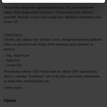
Darmowa dostawa przy zakupach powyżej 650 zł.
Nasza firma nie ponosi odpowiedzialności za cła i inne dodatkowe
opłaty, które mogą zostać naliczone w Twoim kraju przy odbiorze
przesyłki. Prosimy wziąć to pod uwagę przy składaniu zamówienia poza
tereny UE.
Czytaj więcej
Chcemy, aby zakupy były szybkie i łatwe, dlatego akceptujemy płatności
online za pośrednictwem Stripe, które obejmują opcję płatności za
pomocą:
- Visa, MasterCard
- Apple Pay
- Google Pay
Potrzebujesz fakturę VAT? Wpisz dane do faktury (NIP, nazwa firmy,
adres) w okienku "komentarz" lub wyslij dane oraz numer zamowienia
na maila dnka.world@gmail.com
Czytaj więcej
Opinie