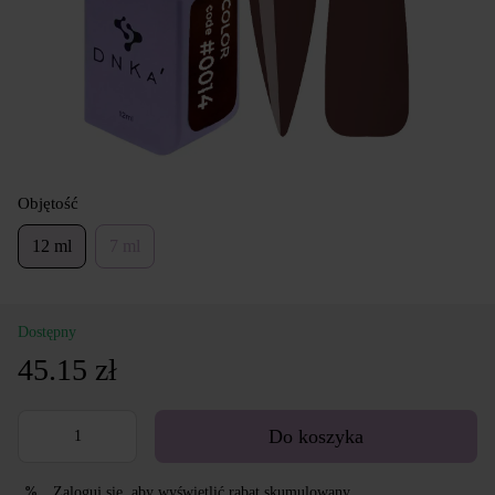
Objętość
12 ml
7 ml
Dostępny
45.15 zł
Do koszyka
Zaloguj się
, aby wyświetlić rabat skumulowany
%