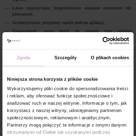
Łatwo rozpuszczalne: bezproblemowe usuwanie removerem lub
piłowaniem;
Aromatyzowane: przyjemny zapach podczas aplikacji;
Uniwersalność: mogą służyć do różnego typu zdobień
artystycznych;
Lekka warstwa lepka: ułatwia wykonanie zdobień bez konieczności
przemywania.
Zgoda
Szczegóły
O plikach cookies
Cechy
Niniejsza strona korzysta z plików cookie
Skład
ACRYLATES COPOLYMER, ISOPROPYL
ALCOHOL, ISOPROPYL TITANIUM
Wykorzystujemy pliki cookie do spersonalizowania treści
TRIISOSTEARATE, DIMETHICONE,
i reklam, aby oferować funkcje społecznościowe i
HYDROXYPROPYL METHACRYLATE, BIS-
TRIMETHYLBENZOYL PHENYLPHOSPHINE
analizować ruch w naszej witrynie. Informacje o tym, jak
OXIDE, +/- CI 77000, CI 77007, CI 77163, CI
korzystasz z naszej witryny, udostępniamy partnerom
77266, CI 77491, CI 77492, CI 77891, CI 15880,
CI 15850, CI 73360
społecznościowym, reklamowym i analitycznym.
Partnerzy mogą połączyć te informacje z innymi danymi
Technologia
Na zmatowioną, oczyszczoną powierzchnię
aplikacji №1
paznokcia zaaplikować DNKa’ Dehydrator -1
otrzymanymi od Ciebie lub uzyskanymi podczas
krotnie.