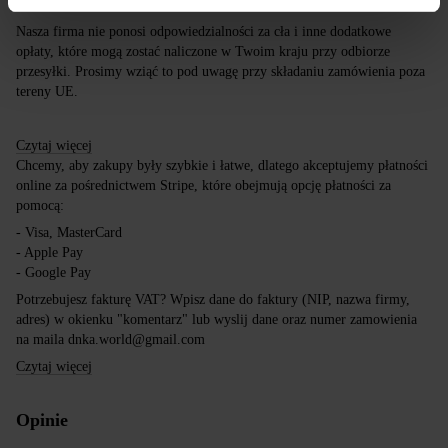
Darmowa dostawa przy zakupach powyżej 650 zł.
Nasza firma nie ponosi odpowiedzialności za cła i inne dodatkowe
opłaty, które mogą zostać naliczone w Twoim kraju przy odbiorze
przesyłki. Prosimy wziąć to pod uwagę przy składaniu zamówienia poza
tereny UE.
Czytaj więcej
Chcemy, aby zakupy były szybkie i łatwe, dlatego akceptujemy płatności
online za pośrednictwem Stripe, które obejmują opcję płatności za
pomocą:
- Visa, MasterCard
- Apple Pay
- Google Pay
Potrzebujesz fakturę VAT? Wpisz dane do faktury (NIP, nazwa firmy,
adres) w okienku "komentarz" lub wyslij dane oraz numer zamowienia
na maila dnka.world@gmail.com
Czytaj więcej
Opinie