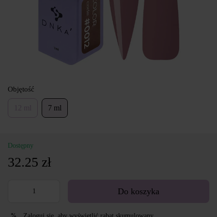
Objętość
12 ml
7 ml
Dostępny
32.25 zł
Do koszyka
Zaloguj się
, aby wyświetlić rabat skumulowany
%