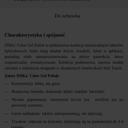
Do schowka
Charakterystyka i spójność
DNKa’ Color Gel Polish to podstawowa kolekcja uniwersalnych lakierów
hybrydowych, które mają idealne krycie, trwałość, łatwe w aplikacji,
posiadają efekt samopoziomowania na płytce paznokcia, łatwo
rozpuszczalne, aromatyzowane. Kolekcja podstawowa, zawiera modne
odcienie z unikalnym designem w aksamitnych buteleczkach Soft Touch.
Zalety DNKa’ Color Gel Polish:
Konsystencja: lekka, nię gęsta;
Bezpieczna formuła: doskonały skład i stabilne barwniki;
Wysoka pigmentacja: intensywne krycie jest możliwe już po
pierwszej warstwie;
Łatwe nakładanie: lakiery samopoziomują, nie spływają;
Trwałość: odporne na ścieranie, utrzymują się na paznokciach do 3-4
tygodni;