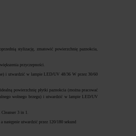
rzednią stylizację, zmatowić powierzchnię paznokcia,
iększenia przyczepności.
ase) i utwardzić w lampie LED/UV 48/36 W przez 30/60
dealną powierzchnię płytki paznokcia (można pracować
ralnego wolnego brzegu) i utwardzić w lampie LED/UV
Cleanser 3 in 1.
a następnie utwardzić przez 120/180 sekund