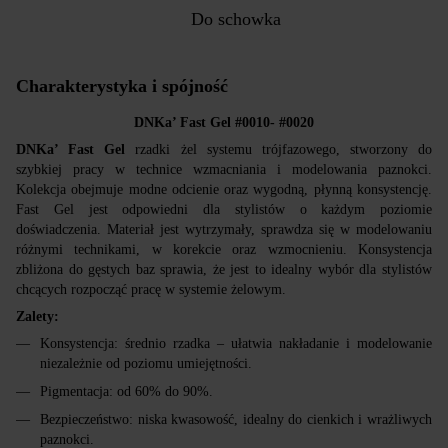
Do schowka
Charakterystyka i spójność
DNKa’
Fast Gel
#0010- #0020
DNKa’
Fast
Gel
rzadki żel systemu trójfazowego, stworzony do
szybkiej pracy w technice wzmacniania i modelowania paznokci.
Kolekcja obejmuje modne odcienie oraz wygodną, płynną konsystencję.
Fast Gel jest odpowiedni dla stylistów o każdym poziomie
doświadczenia. Materiał jest wytrzymały, sprawdza się w modelowaniu
różnymi technikami, w korekcie oraz wzmocnieniu. Konsystencja
zbliżona do gęstych baz sprawia, że jest to idealny wybór dla stylistów
chcących rozpocząć pracę w systemie żelowym.
Zalety:
Konsystencja: średnio rzadka – ułatwia nakładanie i modelowanie
niezależnie od poziomu umiejętności.
Pigmentacja: od 60% do 90%.
Bezpieczeństwo: niska kwasowość, idealny do cienkich i wrażliwych
paznokci.