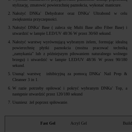
stylizację, zmatowić powierzchnię paznokcia, wykonać manicure.
Nałożyć DNKa’ Dehydrator oraz DNKa’ Ultrabond w celu
zwiększenia przyczepności.
Nałożyć DNKa’ Base ( zaleca się Multi Base albo Fiber Base) i
utwardzić w lampie LED/UV 48/36 W przez 30/60 sekund.
Nałożyć warstwę wyrównującą wybranym żelem, formując idealną
powierzchnię płytki paznokcia (można pracować techniką
„zamykania” lub z późniejszym piłowaniem naturalnego wolnego
brzegu) i utwardzić w lampie LED/UV 48/36 W przez 90/180
sekund.
Usunąć warstwę inhibicyjną za pomocą DNKa’ Nail Prep &
Cleanser 3 in 1.
W razie potrzeby opiłować i pokryć wybranym DNKa’ Top, a
następnie utwardzić przez 120/180 sekund
Usuniesz żel poprzez spiłowanie.
Fast Gel
Acryl Gel
Build