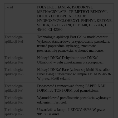
Skład
POLYURETHANE-6, ISOBORNYL
METHACRYLATE, TRIMETHYLBENZOYL
DITOLYLPHOSPHINE OXIDE,
HYDROXYCYCLOHEXYL PHENYL KETONE,
SILICA, +/- CI 77120, CI 19140, CI 77266, CI
45430, CI 42090
Technologia
Technologia aplikacji Fast Gel w modelowaniu:
aplikacji №1
Wykonać standardowe przygotowanie paznokcia:
usunąć poprzednią stylizację, zmatowić
powierzchnię paznokcia, wykonać manicure.
Technologia
Nałożyć DNKa’ Dehydrator oraz DNKa’
aplikacji №2
Ultrabond w celu zwiększenia przyczepności.
Technologia
Nałożyć DNKa’ Base (zaleca się Multi Base albo
aplikacji №3
Fiber Base) i utwardzić w lampie LED/UV 48/36
W przez 30/60 sekund.
Technologia
Dopasować i zamocować formę PAPER NAIL
aplikacji №4
FORM lub TOP FORM pod paznokciem.
Technologia
Wymodelować przedłużenie paznokcia wybranym
aplikacji №5
odcieniem Fast Gel.
Technologia
Utwardzić w lampie LED/UV 48/36 W przez
aplikacji №6
90/180 sekund.