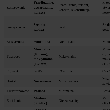
Przedłużanie,
Przed
Przedłużanie, remont,
Zastosowanie
utwardzanie,
utwar
korekta, rekonstrukcja
korekta
korek
Średnio-
Średn
Konsystencja
Gęsta
rzadka
gęsta
Elastyczność
Minimalna
Nie Posiada
Mini
Minimalna
Mini
(0,5 mm),
(0,5
Twardość
Maksymalna
maksymalna
maks
(1-2 mm)
(1-2
Pigment
0-90%
0%- 95%
0%- 
Może
Brokat
Nie zawiera
Może zawierać
zawie
Tiksotropowość
Posiada
Minimalna
Posia
Możliwe
Możl
Zaciskanie
Nie zaleca się
(30/60 s.)
(10/3