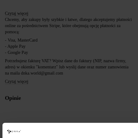
Czytaj więcej
Chcemy, aby zakupy były szybkie i łatwe, dlatego akceptujemy płatności
online za pośrednictwem Stripe, które obejmują opcję płatności za
pomocą:
- Visa, MasterCard
- Apple Pay
- Google Pay
Potrzebujesz fakturę VAT? Wpisz dane do faktury (NIP, nazwa firmy,
adres) w okienku "komentarz" lub wyslij dane oraz numer zamowienia
na maila dnka.world@gmail.com
Czytaj więcej
Opinie