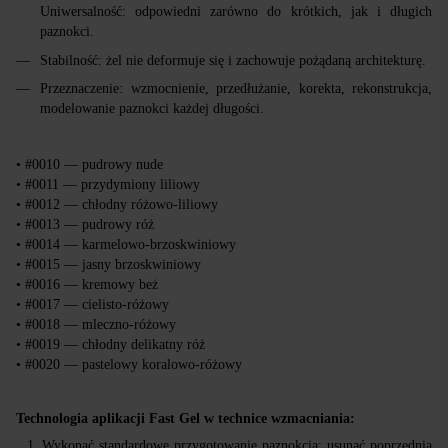
Uniwersalność: odpowiedni zarówno do krótkich, jak i długich
paznokci.
Stabilność: żel nie deformuje się i zachowuje pożądaną architekturę.
Przeznaczenie: wzmocnienie, przedłużanie, korekta, rekonstrukcja,
modelowanie paznokci każdej długości.
• #0010 — pudrowy nude
• #0011 — przydymiony liliowy
• #0012 — chłodny różowo-liliowy
• #0013 — pudrowy róż
• #0014 — karmelowo-brzoskwiniowy
• #0015 — jasny brzoskwiniowy
• #0016 — kremowy beż
• #0017 — cielisto-różowy
• #0018 — mleczno-różowy
• #0019 — chłodny delikatny róż
• #0020 — pastelowy koralowo-różowy
Technologia aplikacji
Fast
Gel w technice wzmacniania:
Wykonać standardowe przygotowanie paznokcia: usunąć poprzednią