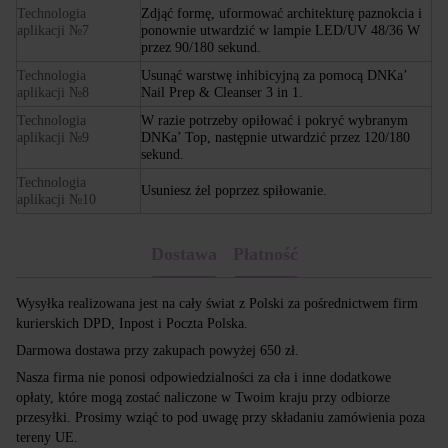
Technologia
Zdjąć formę, uformować architekturę paznokcia i
aplikacji №7
ponownie utwardzić w lampie LED/UV 48/36 W
przez 90/180 sekund.
Technologia
Usunąć warstwę inhibicyjną za pomocą DNKa’
aplikacji №8
Nail Prep & Cleanser 3 in 1.
Technologia
W razie potrzeby opiłować i pokryć wybranym
aplikacji №9
DNKa’ Top, następnie utwardzić przez 120/180
sekund.
Technologia
Usuniesz żel poprzez spiłowanie.
aplikacji №10
Dostawa
Płatność
Wysyłka realizowana jest na cały świat z Polski za pośrednictwem firm
kurierskich DPD, Inpost i Poczta Polska.
Darmowa dostawa przy zakupach powyżej 650 zł.
Nasza firma nie ponosi odpowiedzialności za cła i inne dodatkowe
opłaty, które mogą zostać naliczone w Twoim kraju przy odbiorze
przesyłki. Prosimy wziąć to pod uwagę przy składaniu zamówienia poza
tereny UE.