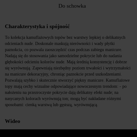
Do schowka
Charakterystyka i spójność
To kolekcja kamuflażowych topów bez warstwy lepkiej o delikatnych
odcieniach nude. Doskonale maskują nierówności i wady płytki
paznokcia, co pozwala zaoszczędzić czas podczas zabiegu manicure.
Nadają się do stosowania jako samodzielne pokrycie lub do nadania
głębokości odcieniu kolorów nude. Mają średnią konsystencję i dobrze
się wyrównują. Zapewniają niezbędny poziom trwałości i wytrzymałości
na manicure dekoracyjny, chroniąc paznokcie przed uszkodzeniami.
Pozwalają szybko i skutecznie stworzyć piękny manicure. Kamuflażowe
topy mają cechy wizualne odpowiadające nowoczesnym trendom: - po
nałożeniu na przezroczyste pokrycie dają delikatny efekt nude; na
nasycanych kolorach wyrównują ton; mogą być nakładane różnymi
sposobami: cienką warstwą lub gęstszą, wyrównującą.
Wideo