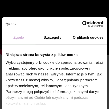
Zgoda
Szczegóły
O plikach cookies
Niniejsza strona korzysta z plików cookie
Wykorzystujemy pliki cookie do spersonalizowania treści
Cechy
i reklam, aby oferować funkcje społecznościowe i
analizować ruch w naszej witrynie. Informacje o tym, jak
Skład
PPG-2 NEOPENTYL GLYCOL DIACRYLATE,
korzystasz z naszej witryny, udostępniamy partnerom
ACRYLATES COPOLYMER,
PENTAERYTHRITYL TETRAMERCAPTO-
społecznościowym, reklamowym i analitycznym.
PROPIONATE, ETHYL TRIMETHYLBENZOYL
Partnerzy mogą połączyć te informacje z innymi danymi
PHENYLPHOSPHINATE,
HYDROXYCYCLOHEXYL PHENYL KETONE,
otrzymanymi od Ciebie lub uzyskanymi podczas
CI 77019, CI 45380, CI 15850, CI 77491, CI
korzystania z ich usług.
15985, CI 77492, CI 77007, CI 77742, CI 77499,
CI 77891, CI 77000.