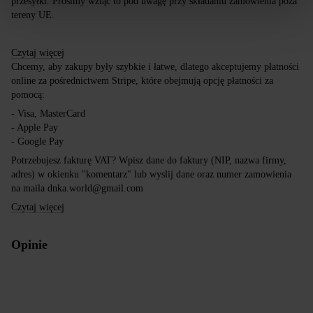
przesyłki. Prosimy wziąć to pod uwagę przy składaniu zamówienia poza
tereny UE.
Czytaj więcej
Chcemy, aby zakupy były szybkie i łatwe, dlatego akceptujemy płatności
online za pośrednictwem Stripe, które obejmują opcję płatności za
pomocą:
- Visa, MasterCard
- Apple Pay
- Google Pay
Potrzebujesz fakturę VAT? Wpisz dane do faktury (NIP, nazwa firmy,
adres) w okienku "komentarz" lub wyslij dane oraz numer zamowienia
na maila dnka.world@gmail.com
Czytaj więcej
Opinie