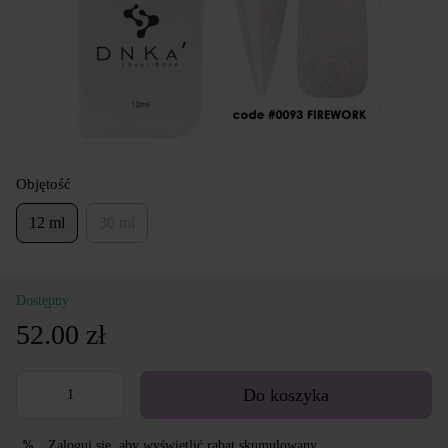
Objętość
12 ml
30 ml
Dostępny
52.00 zł
Do koszyka
Zaloguj się
, aby wyświetlić rabat skumulowany
%