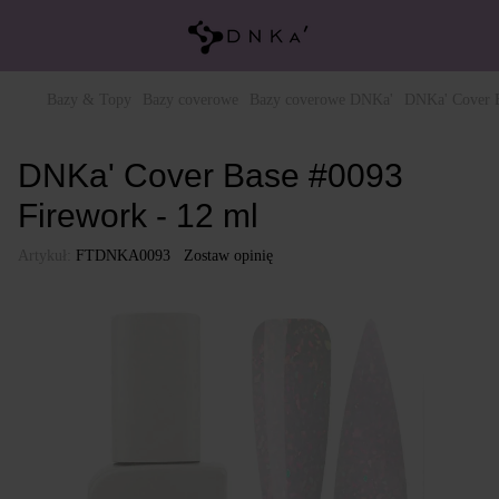
Bazy & Topy
Bazy coverowe
Bazy coverowe DNKa'
DNKa' Cover B
DNKa' Cover Base #0093
Firework - 12 ml
Artykuł:
FTDNKA0093
Zostaw opinię