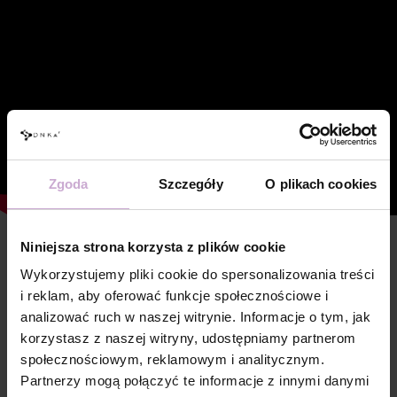
Zgoda
Szczegóły
O plikach cookies
Niniejsza strona korzysta z plików cookie
Cechy
Wykorzystujemy pliki cookie do spersonalizowania treści
Skład
POLYACRYLIC ACID, HYDROXYPROPYL
i reklam, aby oferować funkcje społecznościowe i
METHACRYLATE, ACRYLATES COPOLYMER,
analizować ruch w naszej witrynie. Informacje o tym, jak
HYDROXYCYCLOHEXYL PHENYL KETONE,
ETHYL TRIMETHYLBENZOYL
korzystasz z naszej witryny, udostępniamy partnerom
PHENYLPHOSPHINATE, SILICA, +/- CI 77000,
społecznościowym, reklamowym i analitycznym.
CI 77007, CI 77491, CI 77492, CI 77499, CI
77742, CI 77891, CI 15850, CI 15985, CI 45380
Partnerzy mogą połączyć te informacje z innymi danymi