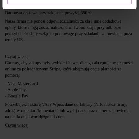
kurierskich DPD, Inpost i Poczta Polska.
Darmowa dostawa przy zakupach powyżej 650 zł.
Nasza firma nie ponosi odpowiedzialności za cła i inne dodatkowe
opłaty, które mogą zostać naliczone w Twoim kraju przy odbiorze
przesyłki. Prosimy wziąć to pod uwagę przy składaniu zamówienia poza
tereny UE.
Czytaj więcej
Chcemy, aby zakupy były szybkie i łatwe, dlatego akceptujemy płatności
online za pośrednictwem Stripe, które obejmują opcję płatności za
pomocą:
- Visa, MasterCard
- Apple Pay
- Google Pay
Potrzebujesz fakturę VAT? Wpisz dane do faktury (NIP, nazwa firmy,
adres) w okienku "komentarz" lub wyslij dane oraz numer zamowienia
na maila dnka.world@gmail.com
Czytaj więcej