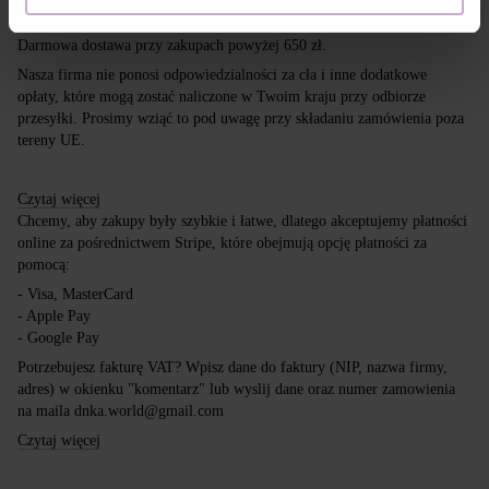
kurierskich DPD, Inpost i Poczta Polska.
Darmowa dostawa przy zakupach powyżej 650 zł.
Nasza firma nie ponosi odpowiedzialności za cła i inne dodatkowe
opłaty, które mogą zostać naliczone w Twoim kraju przy odbiorze
przesyłki. Prosimy wziąć to pod uwagę przy składaniu zamówienia poza
tereny UE.
Czytaj więcej
Chcemy, aby zakupy były szybkie i łatwe, dlatego akceptujemy płatności
online za pośrednictwem Stripe, które obejmują opcję płatności za
pomocą:
- Visa, MasterCard
- Apple Pay
- Google Pay
Potrzebujesz fakturę VAT? Wpisz dane do faktury (NIP, nazwa firmy,
adres) w okienku "komentarz" lub wyslij dane oraz numer zamowienia
na maila dnka.world@gmail.com
Czytaj więcej