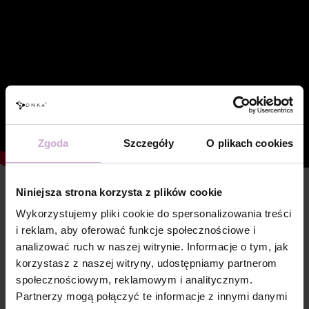
Zgoda
Szczegóły
O plikach cookies
Niniejsza strona korzysta z plików cookie
Cechy
Wykorzystujemy pliki cookie do spersonalizowania treści
Skład
POLYACRYLIC ACID, HYDROXYPROPYL
i reklam, aby oferować funkcje społecznościowe i
METHACRYLATE, ACRYLATES COPOLYMER,
analizować ruch w naszej witrynie. Informacje o tym, jak
HYDROXYCYCLOHEXYL PHENYL KETONE,
ETHYL TRIMETHYLBENZOYL
korzystasz z naszej witryny, udostępniamy partnerom
PHENYLPHOSPHINATE, SILICA, +/- CI 77000,
społecznościowym, reklamowym i analitycznym.
CI 77007, CI 77491, CI 77492, CI 77499, CI
77742, CI 77891, CI 15850, CI 15985, CI 45380
Partnerzy mogą połączyć te informacje z innymi danymi