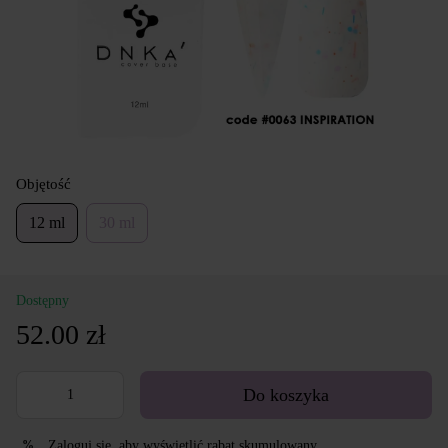
Objętość
12 ml
30 ml
Dostępny
52.00 zł
Do koszyka
Zaloguj się
, aby wyświetlić rabat skumulowany
%