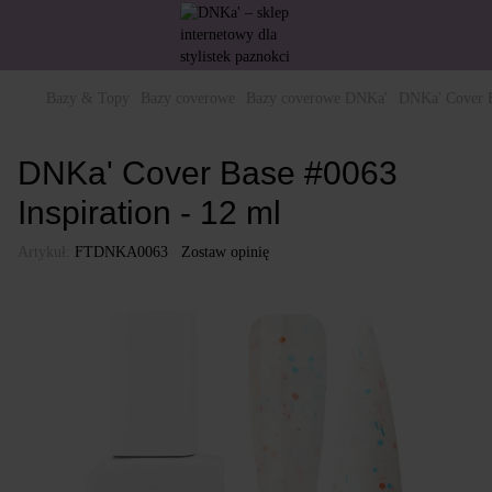
Bazy & Topy
Bazy coverowe
Bazy coverowe DNKa'
DNKa' Cover B
DNKa' Cover Base #0063
Inspiration - 12 ml
Artykuł:
FTDNKA0063
Zostaw opinię