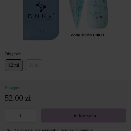
Objętość
12 ml
30 ml
Dostępny
52.00 zł
Do koszyka
Zaloguj się
, aby wyświetlić rabat skumulowany
%