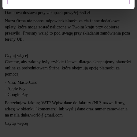
kurierskich DPD, Inpost i Poczta Polska.
Darmowa dostawa przy zakupach powyżej 650 zł.
Nasza firma nie ponosi odpowiedzialności za cła i inne dodatkowe
opłaty, które mogą zostać naliczone w Twoim kraju przy odbiorze
przesyłki. Prosimy wziąć to pod uwagę przy składaniu zamówienia poza
tereny UE.
Czytaj więcej
Chcemy, aby zakupy były szybkie i łatwe, dlatego akceptujemy płatności
online za pośrednictwem Stripe, które obejmują opcję płatności za
pomocą:
- Visa, MasterCard
- Apple Pay
- Google Pay
Potrzebujesz fakturę VAT? Wpisz dane do faktury (NIP, nazwa firmy,
adres) w okienku "komentarz" lub wyslij dane oraz numer zamowienia
na maila dnka.world@gmail.com
Czytaj więcej