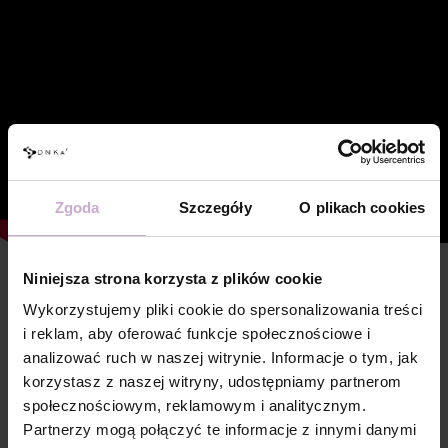
Zgoda
Szczegóły
O plikach cookies
Niniejsza strona korzysta z plików cookie
Cechy
Wykorzystujemy pliki cookie do spersonalizowania treści
Skład
POLYACRYLIC ACID, HYDROXYPROPYL
i reklam, aby oferować funkcje społecznościowe i
METHACRYLATE, ACRYLATES COPOLYMER,
analizować ruch w naszej witrynie. Informacje o tym, jak
HYDROXYCYCLOHEXYL PHENYL KETONE,
ETHYL TRIMETHYLBENZOYL
korzystasz z naszej witryny, udostępniamy partnerom
PHENYLPHOSPHINATE, SILICA, +/- CI 77000,
społecznościowym, reklamowym i analitycznym.
CI 77007, CI 77491, CI 77492, CI 77499, CI
77742, CI 77891, CI 15850, CI 15985, CI 45380
Partnerzy mogą połączyć te informacje z innymi danymi