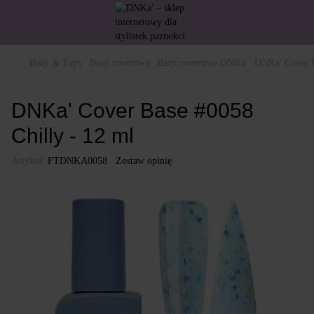
Bazy & Topy
Bazy coverowe
Bazy coverowe DNKa'
DNKa' Cover B
DNKa' Cover Base #0058
Chilly - 12 ml
Artykuł:
FTDNKA0058
Zostaw opinię