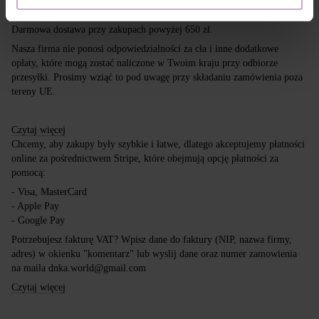
kurierskich DPD, Inpost i Poczta Polska.
Darmowa dostawa przy zakupach powyżej 650 zł.
Nasza firma nie ponosi odpowiedzialności za cła i inne dodatkowe
opłaty, które mogą zostać naliczone w Twoim kraju przy odbiorze
przesyłki. Prosimy wziąć to pod uwagę przy składaniu zamówienia poza
tereny UE.
Czytaj więcej
Chcemy, aby zakupy były szybkie i łatwe, dlatego akceptujemy płatności
online za pośrednictwem Stripe, które obejmują opcję płatności za
pomocą:
- Visa, MasterCard
- Apple Pay
- Google Pay
Potrzebujesz fakturę VAT? Wpisz dane do faktury (NIP, nazwa firmy,
adres) w okienku "komentarz" lub wyslij dane oraz numer zamowienia
na maila dnka.world@gmail.com
Czytaj więcej