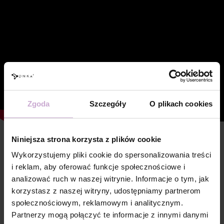
Zgoda
Szczegóły
O plikach cookies
Niniejsza strona korzysta z plików cookie
Cechy
Wykorzystujemy pliki cookie do spersonalizowania treści
Skład
POLYACRYLIC ACID, HYDROXYPROPYL
i reklam, aby oferować funkcje społecznościowe i
METHACRYLATE, ACRYLATES COPOLYMER,
analizować ruch w naszej witrynie. Informacje o tym, jak
HYDROXYCYCLOHEXYL PHENYL KETONE,
ETHYL TRIMETHYLBENZOYL
korzystasz z naszej witryny, udostępniamy partnerom
PHENYLPHOSPHINATE, SILICA, +/- CI 77000,
społecznościowym, reklamowym i analitycznym.
CI 77007, CI 77491, CI 77492, CI 77499, CI
77742, CI 77891, CI 15850, CI 15985, CI 45380
Partnerzy mogą połączyć te informacje z innymi danymi