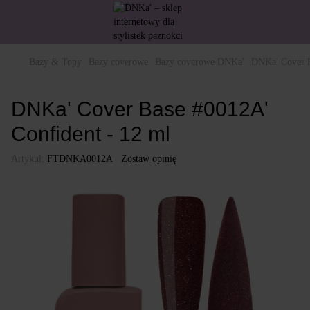
Bazy & Topy
Bazy coverowe
Bazy coverowe DNKa'
DNKa' Cover B
DNKa' Cover Base #0012A'
Confident - 12 ml
Artykuł:
FTDNKA0012A
Zostaw opinię