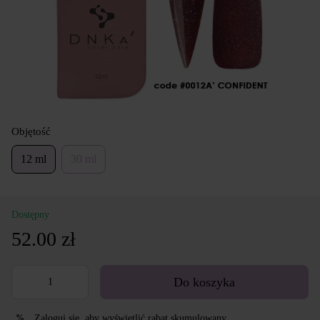
Objętość
12 ml
30 ml
Dostępny
52.00 zł
Do koszyka
Zaloguj się
, aby wyświetlić rabat skumulowany
%