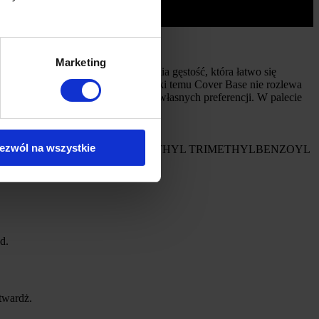
Marketing
charakterystyczną bazy jest średnia gęstość, która łatwo się
a i ma właściwości adhezyjne. Dzięki temu Cover Base nie rozlewa
u łatwo dopasujesz odcień według własnych preferencji. W palecie
ezwól na wszystkie
OHEXYL PHENYL KETONE, ETHYL TRIMETHYLBENZOYL
0, CI 15985, CI 45380
d.
twardż.