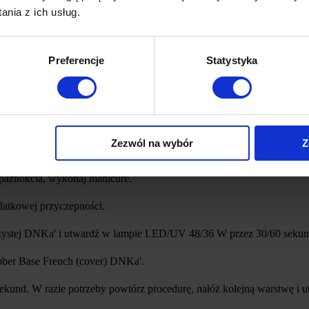
nia z ich usług.
Preferencje
Statystyka
i, które doskonale pokrywają płytkę paznokcia i szybko schną. Cechą 
ki temu tworzy ona doskonały połysk, nie kurczy się podczas noszeni
 tygodnie. Stosujemy kolorową nawigację na opakowaniach, dzięki czem
nude, niezapomniane neony i tajemniczy shimmery.
Zezwól na wybór
Z
ETHACRYLATE, ACRYLATES COPOLYMER, HYDROXYCYCL
007, CI 77491, CI 77492, CI 77499, CI 77742, CI 77891, CI 1585
 paznokcia, wykonaj manicure.
atkowej przyczepności.
zystej DNKa' i utwardź w lampie LED/UV 48/36 W przez 30/60 sekun
bber Base French (cover) DNKa'.
nd. W razie potrzeby powtórz procedurę, nałóż kolejną warstwę i u