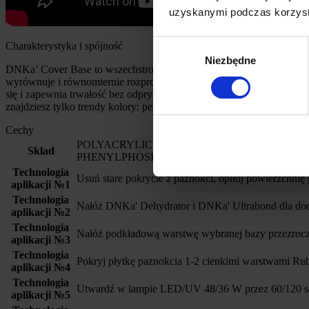
uzyskanymi podczas korzysta
Wybór
Charakterystyka i spójność
Niezbędne
zgody
DNKa’ Cover Base to wszechstronne, kamuflujące bazy wysokiej jakośc
wyrównuje i równomiernie rozprowadza się na płytce paznokcia. Dzię
się i zapewnia trwałość bez odprysków i rozwarstwiania się przez 4
znajdziesz tylko trendy kolory: pełne pasji czerwone, nieskazitelne 
Cechy
POLYACRYLIC ACID, HYDROXYPROPYL M
Skład
PHENYLPHOSPHINATE, SILICA, +/- CI 77000, CI 77
Technologia
Usuń stare pokrycie z paznokci, opiłuj powierzchnię
aplikacji №1
Technologia
Nałóż DNKa' Dehydrator i DNKa' Ultrabond dla dod
aplikacji №2
Technologia
Nałóż podkładową warstwę wybranej bazy przezroc
aplikacji №3
Technologia
Pokryj płytkę paznokcia 1-2 cienkimi warstwami Ru
aplikacji №4
Technologia
Utwardź w lampie LED/UV 48/36 W przez 60/120 seku
aplikacji №5