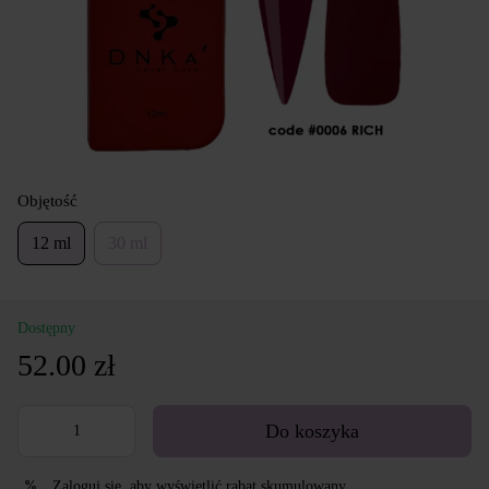
Objętość
12 ml
30 ml
Dostępny
52.00 zł
Do koszyka
Zaloguj się
, aby wyświetlić rabat skumulowany
%