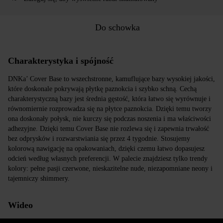
Do schowka
Charakterystyka i spójność
DNKa’ Cover Base to wszechstronne, kamuflujące bazy wysokiej jakości,
które doskonale pokrywają płytkę paznokcia i szybko schną. Cechą
charakterystyczną bazy jest średnia gęstość, która łatwo się wyrównuje i
równomiernie rozprowadza się na płytce paznokcia. Dzięki temu tworzy
ona doskonały połysk, nie kurczy się podczas noszenia i ma właściwości
adhezyjne. Dzięki temu Cover Base nie rozlewa się i zapewnia trwałość
bez odprysków i rozwarstwiania się przez 4 tygodnie. Stosujemy
kolorową nawigację na opakowaniach, dzięki czemu łatwo dopasujesz
odcień według własnych preferencji. W palecie znajdziesz tylko trendy
kolory: pełne pasji czerwone, nieskazitelne nude, niezapomniane neony i
tajemniczy shimmery.
Wideo