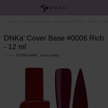
Bazy & Topy
Bazy coverowe
Bazy coverowe DNKa'
DNKa' Cover B
DNKa' Cover Base #0006 Rich
- 12 ml
Artykuł:
FTDNKA0006
Zostaw opinię