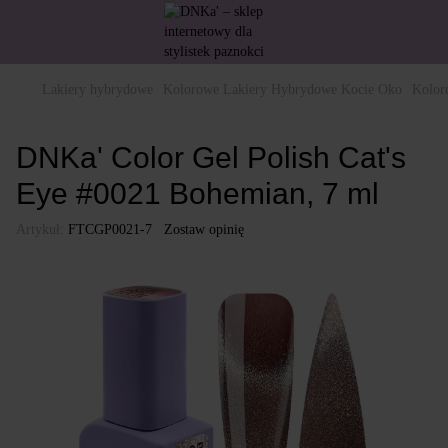
Lakiery hybrydowe
Kolorowe Lakiery Hybrydowe Kocie Oko
Kolor
DNKa' Color Gel Polish Cat's
Eye #0021 Bohemian, 7 ml
Artykuł:
FTCGP0021-7
Zostaw opinię