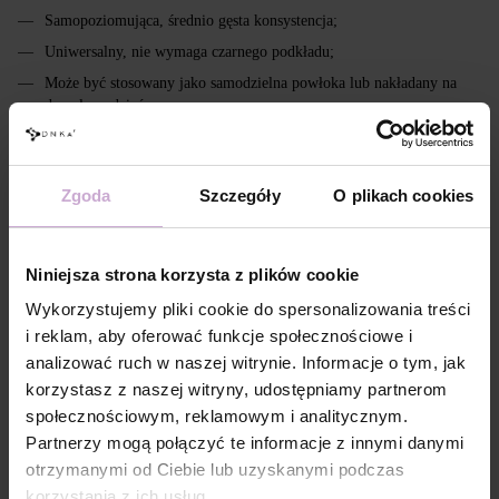
Samopoziomująca, średnio gęsta konsystencja;
Uniwersalny, nie wymaga czarnego podkładu;
Może być stosowany jako samodzielna powłoka lub nakładany na
dowolny odcień;
Unikalny efekt kociego oka, nadający paznokciom tajemniczy,
magnetyczny blask.
Zgoda
Szczegóły
O plikach cookies
Cechy
Skład
ACRYLATES COPOLYMER, ISOPROPYL
Niniejsza strona korzysta z plików cookie
ALCOHOL, ISOPROPYL TITANIUM
TRIISOSTEARATE, DIMETHICONE,
Wykorzystujemy pliki cookie do spersonalizowania treści
HYDROXYPROPYL METHACRYLATE, BIS-
i reklam, aby oferować funkcje społecznościowe i
TRIMETHYLBENZOYL PHENYLPHOSPHINE
OXIDE, +/- CI 77000, CI 77007, CI 77163, CI
analizować ruch w naszej witrynie. Informacje o tym, jak
77266, CI 77491, CI 77492, CI 77891, CI 15880,
korzystasz z naszej witryny, udostępniamy partnerom
CI 15850, CI 73360
społecznościowym, reklamowym i analitycznym.
Technologia
Na zmatowioną, oczyszczoną powierzchnię
Partnerzy mogą połączyć te informacje z innymi danymi
aplikacji №1
paznokcia zaaplikować DNKa’ Dehydrator -1
krotnie.
otrzymanymi od Ciebie lub uzyskanymi podczas
Technologia
Nałożyć jednokrotnie, primer DNKa’ Ultrabond
korzystania z ich usług.