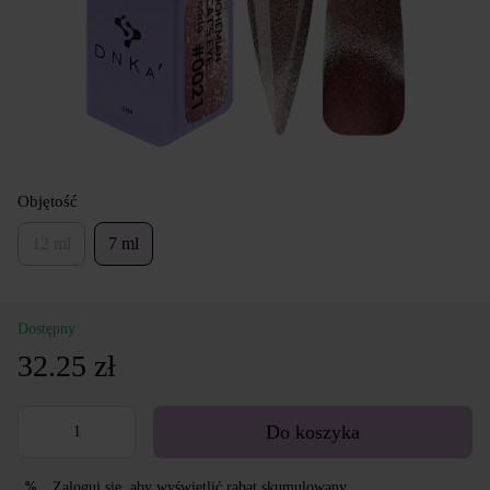
Objętość
12 ml
7 ml
Dostępny
32.25 zł
Do koszyka
Zaloguj się
, aby wyświetlić rabat skumulowany
%