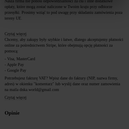
Nasza firma nie ponosi odpowiedzialności za cła i inne dodatkowe
opłaty, które mogą zostać naliczone w Twoim kraju przy odbiorze
przesyłki. Prosimy wziąć to pod uwagę przy składaniu zamówienia poza
tereny UE.
Czytaj więcej
Chcemy, aby zakupy były szybkie i łatwe, dlatego akceptujemy płatności
online za pośrednictwem Stripe, które obejmują opcję płatności za
pomocą:
- Visa, MasterCard
- Apple Pay
- Google Pay
Potrzebujesz fakturę VAT? Wpisz dane do faktury (NIP, nazwa firmy,
adres) w okienku "komentarz" lub wyslij dane oraz numer zamowienia
na maila dnka.world@gmail.com
Czytaj więcej
Opinie