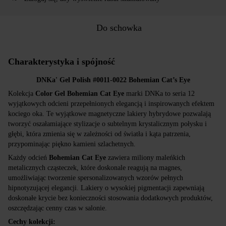
Do schowka
Charakterystyka i spójność
DNKa' Gel Polish #0011-0022 Bohemian Cat’s Eye
Kolekcja
Color Gel Bohemian Cat Eye
marki DNKa to seria 12
wyjątkowych odcieni przepełnionych elegancją i inspirowanych efektem
kociego oka. Te wyjątkowe magnetyczne lakiery hybrydowe pozwalają
tworzyć oszałamiające stylizacje o subtelnym krystalicznym połysku i
głębi, która zmienia się w zależności od światła i kąta patrzenia,
przypominając piękno kamieni szlachetnych.
Każdy odcień
Bohemian Cat Eye
zawiera miliony maleńkich
metalicznych cząsteczek, które doskonale reagują na magnes,
umożliwiając tworzenie spersonalizowanych wzorów pełnych
hipnotyzującej elegancji. Lakiery o wysokiej pigmentacji zapewniają
doskonałe krycie bez konieczności stosowania dodatkowych produktów,
oszczędzając cenny czas w salonie.
Cechy kolekcji: