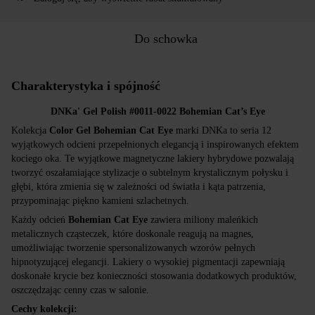
Do schowka
Charakterystyka i spójność
DNKa' Gel Polish #0011-0022 Bohemian Cat’s Eye
Kolekcja
Color Gel Bohemian Cat Eye
marki DNKa to seria 12
wyjątkowych odcieni przepełnionych elegancją i inspirowanych efektem
kociego oka. Te wyjątkowe magnetyczne lakiery hybrydowe pozwalają
tworzyć oszałamiające stylizacje o subtelnym krystalicznym połysku i
głębi, która zmienia się w zależności od światła i kąta patrzenia,
przypominając piękno kamieni szlachetnych.
Każdy odcień
Bohemian Cat Eye
zawiera miliony maleńkich
metalicznych cząsteczek, które doskonale reagują na magnes,
umożliwiając tworzenie spersonalizowanych wzorów pełnych
hipnotyzującej elegancji. Lakiery o wysokiej pigmentacji zapewniają
doskonałe krycie bez konieczności stosowania dodatkowych produktów,
oszczędzając cenny czas w salonie.
Cechy kolekcji: