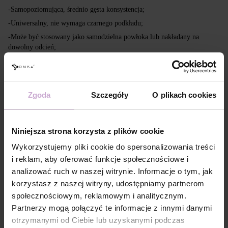
-Samopoziomująca, średnio gęsta konsystencja;
-Uniwersalny, nie wymaga czarnego podkładu;
-Może być stosowany jako samodzielna powłoka lub nakładany na
dowolny odcień;
-Unikalny efekt kociego oka, nadający paznokciom tajemniczy,
magnetyczny blask.
Zgoda
Szczegóły
O plikach cookies
Cechy
Niniejsza strona korzysta z plików cookie
Skład
ACRYLATES COPOLYMER, ISOPROPYL
ALCOHOL, ISOPROPYL TITANIUM
Wykorzystujemy pliki cookie do spersonalizowania treści
TRIISOSTEARATE, DIMETHICONE,
HYDROXYPROPYL METHACRYLATE, BIS-
i reklam, aby oferować funkcje społecznościowe i
TRIMETHYLBENZOYL PHENYLPHOSPHINE
analizować ruch w naszej witrynie. Informacje o tym, jak
OXIDE, +/- CI 77000, CI 77007, CI 77163, CI
korzystasz z naszej witryny, udostępniamy partnerom
77266, CI 77491, CI 77492, CI 77891, CI 15880,
CI 15850, CI 73360
społecznościowym, reklamowym i analitycznym.
Technologia
Na zmatowioną, oczyszczoną powierzchnię
Partnerzy mogą połączyć te informacje z innymi danymi
aplikacji №1
paznokcia zaaplikować DNKa’ Dehydrator -1
otrzymanymi od Ciebie lub uzyskanymi podczas
krotnie.