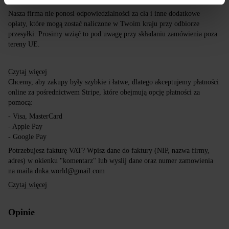
Nasza firma nie ponosi odpowiedzialności za cła i inne dodatkowe
opłaty, które mogą zostać naliczone w Twoim kraju przy odbiorze
przesyłki. Prosimy wziąć to pod uwagę przy składaniu zamówienia poza
tereny UE.
Czytaj więcej
Chcemy, aby zakupy były szybkie i łatwe, dlatego akceptujemy płatności
online za pośrednictwem Stripe, które obejmują opcję płatności za
pomocą:
- Visa, MasterCard
- Apple Pay
- Google Pay
Potrzebujesz fakturę VAT? Wpisz dane do faktury (NIP, nazwa firmy,
adres) w okienku "komentarz" lub wyslij dane oraz numer zamowienia
na maila dnka.world@gmail.com
Czytaj więcej
Opinie