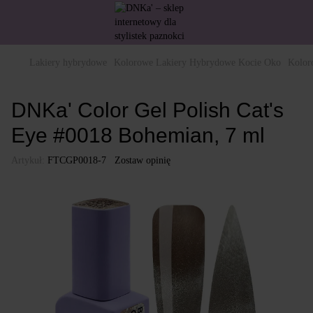
Lakiery hybrydowe
Kolorowe Lakiery Hybrydowe Kocie Oko
Kolor
DNKa' Color Gel Polish Cat's
Eye #0018 Bohemian, 7 ml
Artykuł:
FTCGP0018-7
Zostaw opinię