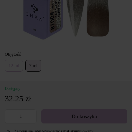
Objętość
12 ml
7 ml
Dostępny
32.25 zł
Do koszyka
Zaloguj się
, aby wyświetlić rabat skumulowany
%